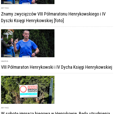
ARTYKUŁ
Znamy zwycięzców VIII Półmaratonu Henrykowskiego i IV
Dyszki Księgi Henrykowskiej [foto]
GALERIA
VIII Półmaraton Henrykowski i IV Dycha Księgi Henrykowskiej
ARTYKUŁ
W sobotę impreza biegowa w Henrykowie. Będą utrudnienia
w ruchu kierowców. Przygotowano objazdy