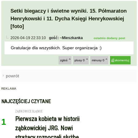
Setki biegaczy i świetne wyniki. 15. Półmaraton
Henrykowski i 11. Dycha Księgi Henrykowskiej
[foto]
2026-04-19 22:33:10
gość: ~Mieszkanka
ostatnio dodany post
Gratulacje dla wszystkich. Super organizacja :)
zgłoś
plusy
0
minusy
0
skomentuj
powrót
REKLAMA
NAJCZĘŚCIEJ CZYTANE
ZĄBKOWICE ŚLĄSKIE
Pierwsza kobieta w historii
1
ząbkowickiej JRG. Nowi
strażacy rozpoczęli służbę