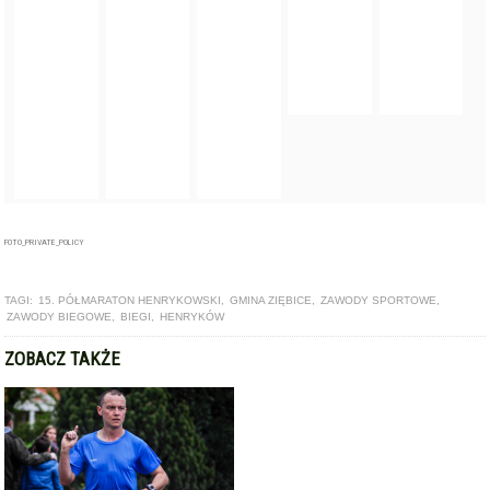
FOTO_PRIVATE_POLICY
TAGI:
15. PÓŁMARATON HENRYKOWSKI
,
GMINA ZIĘBICE
,
ZAWODY SPORTOWE
,
ZAWODY BIEGOWE
,
BIEGI
,
HENRYKÓW
ZOBACZ TAKŻE