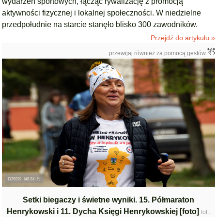
wydarzeń sportowych, łącząc rywalizację z promocją
aktywności fizycznej i lokalnej społeczności. W niedzielne
przedpołudnie na starcie stanęło blisko 300 zawodników.
Przejdź do artykułu »
przewijaj również za pomocą gestów
Setki biegaczy i świetne wyniki. 15. Półmaraton
Henrykowski i 11. Dycha Księgi Henrykowskiej [foto]
fot.: