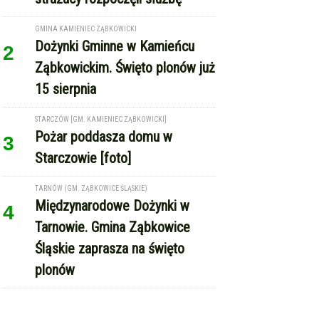
GMINA KAMIENIEC ZĄBKOWICKI
Dożynki Gminne w Kamieńcu
2
Ząbkowickim. Święto plonów już
15 sierpnia
STARCZÓW [GM. KAMIENIEC ZĄBKOWICKI]
Pożar poddasza domu w
3
Starczowie [foto]
TARNÓW (GM. ZĄBKOWICE ŚLĄSKIE)
Międzynarodowe Dożynki w
4
Tarnowie. Gmina Ząbkowice
Śląskie zaprasza na święto
plonów
REKLAMA