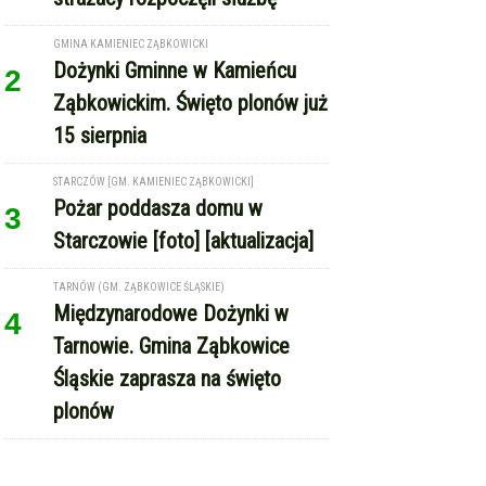
Ząbkowickim. Święto plonów już
15 sierpnia
STARCZÓW [GM. KAMIENIEC ZĄBKOWICKI]
Pożar poddasza domu w
3
Starczowie [foto] [aktualizacja]
TARNÓW (GM. ZĄBKOWICE ŚLĄSKIE)
Międzynarodowe Dożynki w
4
Tarnowie. Gmina Ząbkowice
Śląskie zaprasza na święto
plonów
REKLAMA