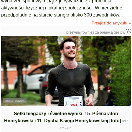
wydarzeń sportowych, łącząc rywalizację z promocją
aktywności fizycznej i lokalnej społeczności. W niedzielne
przedpołudnie na starcie stanęło blisko 300 zawodników.
Przejdź do artykułu »
przewijaj również za pomocą gestów
Setki biegaczy i świetne wyniki. 15. Półmaraton
Henrykowski i 11. Dycha Księgi Henrykowskiej [foto]
fot.:
em24.pl