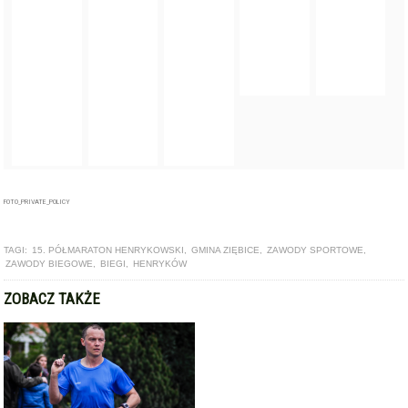
FOTO_PRIVATE_POLICY
TAGI:
15. PÓŁMARATON HENRYKOWSKI
,
GMINA ZIĘBICE
,
ZAWODY SPORTOWE
,
ZAWODY BIEGOWE
,
BIEGI
,
HENRYKÓW
ZOBACZ TAKŻE
ARTYKUŁ
Znamy zwycięzców VIII Półmaratonu Henrykowskiego i IV