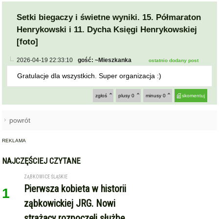
[foto]
2026-04-19 22:33:10
gość: ~Mieszkanka
ostatnio dodany post
Gratulacje dla wszystkich. Super organizacja :)
zgłoś
plusy
0
minusy
0
skomentuj
powrót
REKLAMA
NAJCZĘŚCIEJ CZYTANE
ZĄBKOWICE ŚLĄSKIE
Pierwsza kobieta w historii
1
ząbkowickiej JRG. Nowi
strażacy rozpoczęli służbę
GMINA KAMIENIEC ZĄBKOWICKI
Dożynki Gminne w Kamieńcu
2