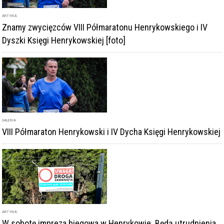
Dyszki Księgi Henrykowskiej [foto]
GALERIA
VIII Półmaraton Henrykowski i IV Dycha Księgi Henrykowskiej
ARTYKUŁ
W sobotę impreza biegowa w Henrykowie. Będą utrudnienia
w ruchu kierowców. Przygotowano objazdy