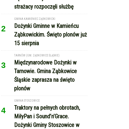
Ząbkowickim. Święto plonów już
15 sierpnia
TARNÓW (GM. ZĄBKOWICE ŚLĄSKIE)
Międzynarodowe Dożynki w
3
Tarnowie. Gmina Ząbkowice
Śląskie zaprasza na święto
plonów
GMINA STOSZOWICE
Traktory na pełnych obrotach,
4
MiłyPan i Sound’n’Grace.
Dożynki Gminy Stoszowice w
Srebrnej Górze
REKLAMA