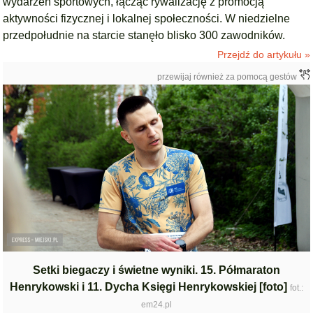
wydarzeń sportowych, łącząc rywalizację z promocją
aktywności fizycznej i lokalnej społeczności. W niedzielne
przedpołudnie na starcie stanęło blisko 300 zawodników.
Przejdź do artykułu »
przewijaj również za pomocą gestów
Setki biegaczy i świetne wyniki. 15. Półmaraton
Henrykowski i 11. Dycha Księgi Henrykowskiej [foto]
fot.:
em24.pl