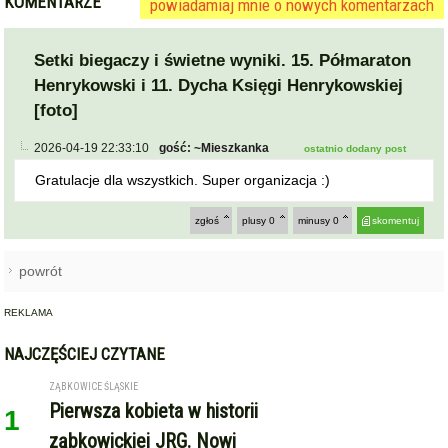
[foto]
2026-04-19 22:33:10
gość: ~Mieszkanka
ostatnio dodany post
Gratulacje dla wszystkich. Super organizacja :)
zgłoś
plusy
0
minusy
0
skomentuj
powrót
REKLAMA
NAJCZĘŚCIEJ CZYTANE
ZĄBKOWICE ŚLĄSKIE
Pierwsza kobieta w historii
1
ząbkowickiej JRG. Nowi
strażacy rozpoczęli służbę
GMINA KAMIENIEC ZĄBKOWICKI
Dożynki Gminne w Kamieńcu
2