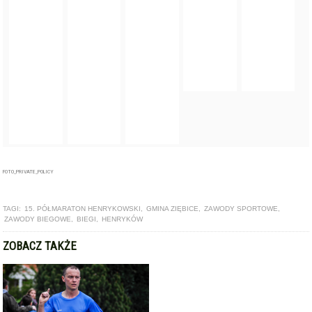
FOTO_PRIVATE_POLICY
TAGI:
15. PÓŁMARATON HENRYKOWSKI
,
GMINA ZIĘBICE
,
ZAWODY SPORTOWE
,
ZAWODY BIEGOWE
,
BIEGI
,
HENRYKÓW
ZOBACZ TAKŻE
ARTYKUŁ
Znamy zwycięzców VIII Półmaratonu Henrykowskiego i IV