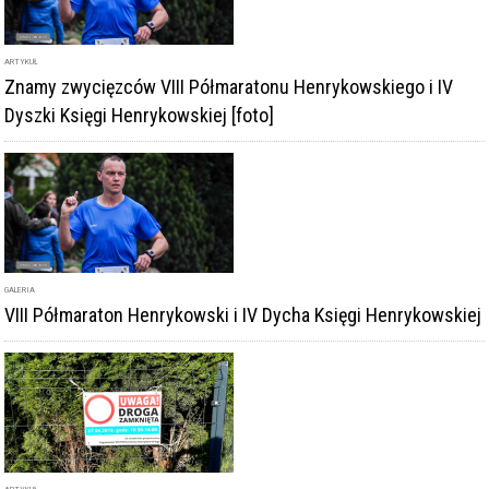
Dyszki Księgi Henrykowskiej [foto]
GALERIA
VIII Półmaraton Henrykowski i IV Dycha Księgi Henrykowskiej
ARTYKUŁ
W sobotę impreza biegowa w Henrykowie. Będą utrudnienia
w ruchu kierowców. Przygotowano objazdy