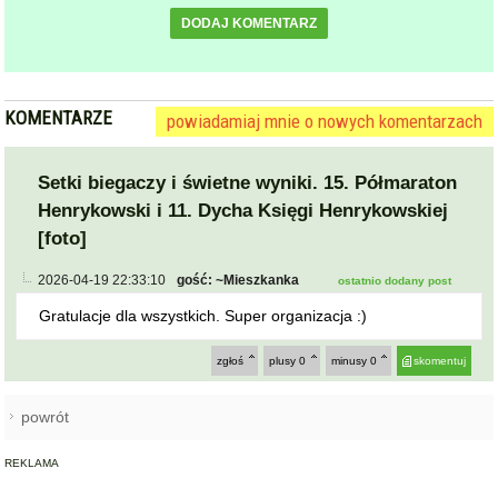
DODAJ KOMENTARZ
KOMENTARZE
powiadamiaj mnie o nowych komentarzach
Setki biegaczy i świetne wyniki. 15. Półmaraton
Henrykowski i 11. Dycha Księgi Henrykowskiej
[foto]
2026-04-19 22:33:10
gość: ~Mieszkanka
ostatnio dodany post
Gratulacje dla wszystkich. Super organizacja :)
zgłoś
plusy
0
minusy
0
skomentuj
powrót
REKLAMA