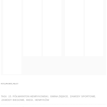
FOTO_PRIVATE_POLICY
TAGI:
15. PÓŁMARATON HENRYKOWSKI
,
GMINA ZIĘBICE
,
ZAWODY SPORTOWE
,
ZAWODY BIEGOWE
,
BIEGI
,
HENRYKÓW