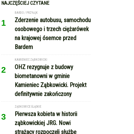
NAJCZĘŚCIEJ CZYTANE
BARDO / PRZYŁĘK
Zderzenie autobusu, samochodu
1
osobowego i trzech ciężarówek
na krajowej ósemce przed
Bardem
KAMIENIEC ZĄBKOWICKI
OHZ rezygnuje z budowy
2
biometanowni w gminie
Kamieniec Ząbkowicki. Projekt
definitywnie zakończony
ZĄBKOWICE ŚLĄSKIE
Pierwsza kobieta w historii
3
ząbkowickiej JRG. Nowi
strażacy rozpoczęli służbę