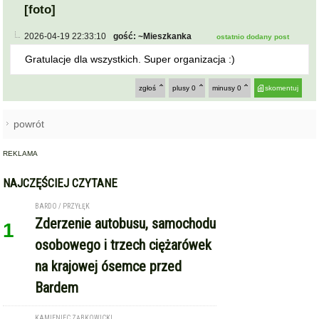
[foto]
2026-04-19 22:33:10
gość: ~Mieszkanka
ostatnio dodany post
Gratulacje dla wszystkich. Super organizacja :)
zgłoś
plusy
0
minusy
0
skomentuj
powrót
REKLAMA
NAJCZĘŚCIEJ CZYTANE
BARDO / PRZYŁĘK
Zderzenie autobusu, samochodu
1
osobowego i trzech ciężarówek
na krajowej ósemce przed
Bardem
KAMIENIEC ZĄBKOWICKI