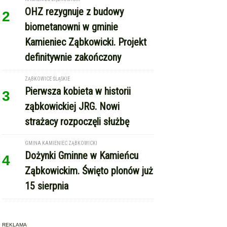
OHZ rezygnuje z budowy
2
biometanowni w gminie
Kamieniec Ząbkowicki. Projekt
definitywnie zakończony
ZĄBKOWICE ŚLĄSKIE
Pierwsza kobieta w historii
3
ząbkowickiej JRG. Nowi
strażacy rozpoczęli służbę
GMINA KAMIENIEC ZĄBKOWICKI
Dożynki Gminne w Kamieńcu
4
Ząbkowickim. Święto plonów już
15 sierpnia
REKLAMA