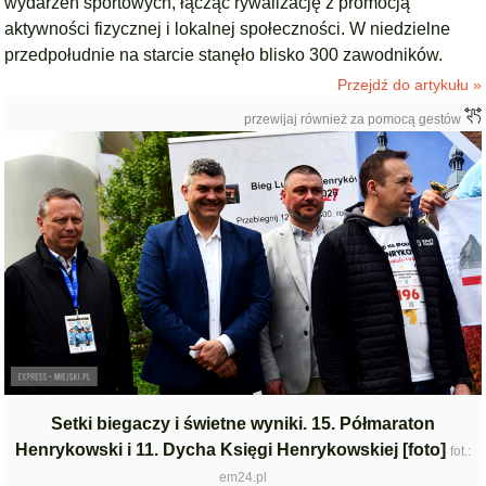
wydarzeń sportowych, łącząc rywalizację z promocją
aktywności fizycznej i lokalnej społeczności. W niedzielne
przedpołudnie na starcie stanęło blisko 300 zawodników.
Przejdź do artykułu »
przewijaj również za pomocą gestów
Setki biegaczy i świetne wyniki. 15. Półmaraton
Henrykowski i 11. Dycha Księgi Henrykowskiej [foto]
fot.:
em24.pl