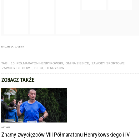
FOTO_PRIVATE_POLICY
TAGI:
15. PÓŁMARATON HENRYKOWSKI
,
GMINA ZIĘBICE
,
ZAWODY SPORTOWE
,
ZAWODY BIEGOWE
,
BIEGI
,
HENRYKÓW
ZOBACZ TAKŻE
ARTYKUŁ
Znamy zwycięzców VIII Półmaratonu Henrykowskiego i IV