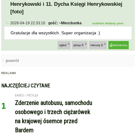
Henrykowski i 11. Dycha Księgi Henrykowskiej
[foto]
2026-04-19 22:33:10
gość: ~Mieszkanka
ostatnio dodany post
Gratulacje dla wszystkich. Super organizacja :)
zgłoś
plusy
0
minusy
0
skomentuj
powrót
REKLAMA
NAJCZĘŚCIEJ CZYTANE
BARDO / PRZYŁĘK
Zderzenie autobusu, samochodu
1
osobowego i trzech ciężarówek
na krajowej ósemce przed
Bardem