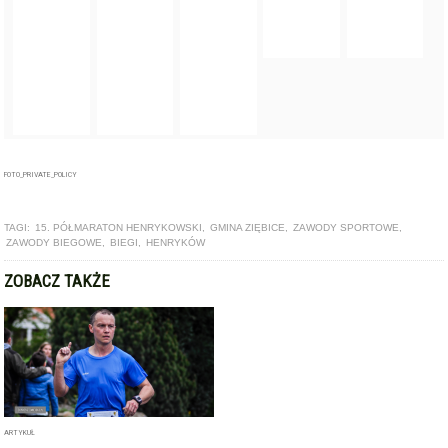
FOTO_PRIVATE_POLICY
TAGI:
15. PÓŁMARATON HENRYKOWSKI
,
GMINA ZIĘBICE
,
ZAWODY SPORTOWE
,
ZAWODY BIEGOWE
,
BIEGI
,
HENRYKÓW
ZOBACZ TAKŻE
ARTYKUŁ