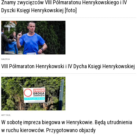
Znamy zwycięzców VIII Półmaratonu Henrykowskiego i IV
Dyszki Księgi Henrykowskiej [foto]
GALERIA
VIII Półmaraton Henrykowski i IV Dycha Księgi Henrykowskiej
ARTYKUŁ
W sobotę impreza biegowa w Henrykowie. Będą utrudnienia
w ruchu kierowców. Przygotowano objazdy