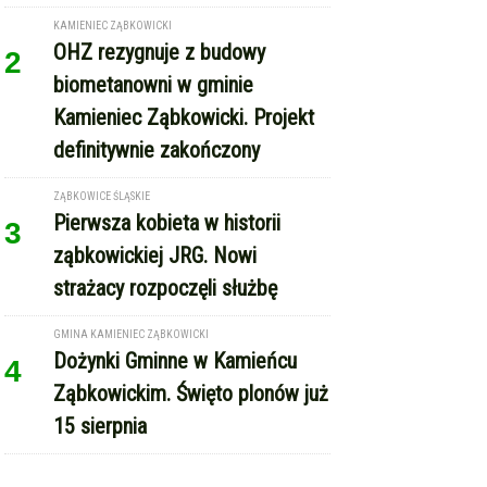
KAMIENIEC ZĄBKOWICKI
OHZ rezygnuje z budowy
2
biometanowni w gminie
Kamieniec Ząbkowicki. Projekt
definitywnie zakończony
ZĄBKOWICE ŚLĄSKIE
Pierwsza kobieta w historii
3
ząbkowickiej JRG. Nowi
strażacy rozpoczęli służbę
GMINA KAMIENIEC ZĄBKOWICKI
Dożynki Gminne w Kamieńcu
4
Ząbkowickim. Święto plonów już
15 sierpnia