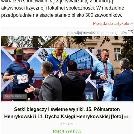
wydarzeń sportowych, łącząc rywalizację z promocją
aktywności fizycznej i lokalnej społeczności. W niedzielne
przedpołudnie na starcie stanęło blisko 300 zawodników.
Przejdź do artykułu »
przewijaj również za pomocą gestów
Setki biegaczy i świetne wyniki. 15. Półmaraton
Henrykowski i 11. Dycha Księgi Henrykowskiej [foto]
fot.:
em24.pl
zdjęcie 299 z 388