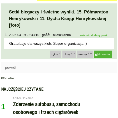
Setki biegaczy i świetne wyniki. 15. Półmaraton
Henrykowski i 11. Dycha Księgi Henrykowskiej
[foto]
2026-04-19 22:33:10
gość: ~Mieszkanka
ostatnio dodany post
Gratulacje dla wszystkich. Super organizacja :)
zgłoś
plusy
0
minusy
0
skomentuj
powrót
REKLAMA
NAJCZĘŚCIEJ CZYTANE
BARDO / PRZYŁĘK
Zderzenie autobusu, samochodu
1
osobowego i trzech ciężarówek
na krajowej ósemce przed