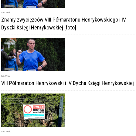
ARTYKUŁ
Znamy zwycięzców VIII Półmaratonu Henrykowskiego i IV
Dyszki Księgi Henrykowskiej [foto]
GALERIA
VIII Półmaraton Henrykowski i IV Dycha Księgi Henrykowskiej
ARTYKUŁ
W sobotę impreza biegowa w Henrykowie. Będą utrudnienia