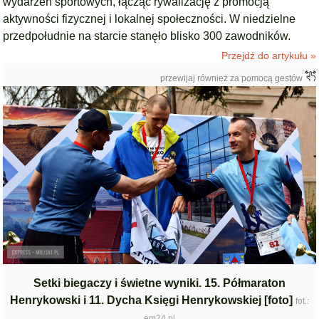
wydarzeń sportowych, łącząc rywalizację z promocją
aktywności fizycznej i lokalnej społeczności. W niedzielne
przedpołudnie na starcie stanęło blisko 300 zawodników.
Przejdź do artykułu »
przewijaj również za pomocą gestów
Setki biegaczy i świetne wyniki. 15. Półmaraton
Henrykowski i 11. Dycha Księgi Henrykowskiej [foto]
fot.:
em24.pl