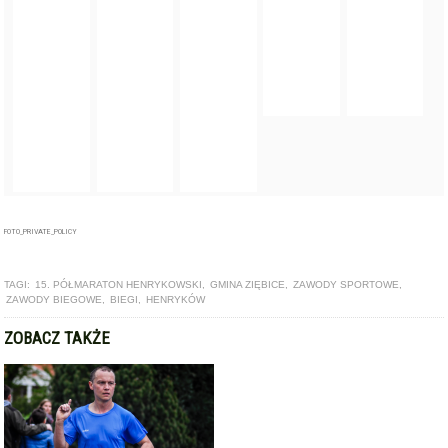
FOTO_PRIVATE_POLICY
TAGI:
15. PÓŁMARATON HENRYKOWSKI
,
GMINA ZIĘBICE
,
ZAWODY SPORTOWE
,
ZAWODY BIEGOWE
,
BIEGI
,
HENRYKÓW
ZOBACZ TAKŻE