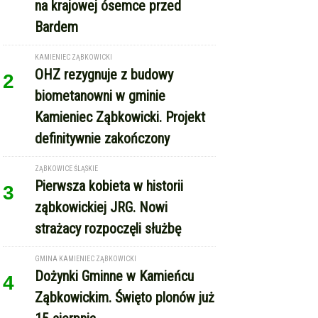
Bardem
KAMIENIEC ZĄBKOWICKI
OHZ rezygnuje z budowy
2
biometanowni w gminie
Kamieniec Ząbkowicki. Projekt
definitywnie zakończony
ZĄBKOWICE ŚLĄSKIE
Pierwsza kobieta w historii
3
ząbkowickiej JRG. Nowi
strażacy rozpoczęli służbę
GMINA KAMIENIEC ZĄBKOWICKI
Dożynki Gminne w Kamieńcu
4
Ząbkowickim. Święto plonów już
15 sierpnia