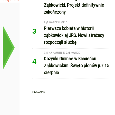
Ząbkowicki. Projekt definitywnie
zakończony
ZĄBKOWICE ŚLĄSKIE
Pierwsza kobieta w historii
3
ząbkowickiej JRG. Nowi strażacy
rozpoczęli służbę
GMINA KAMIENIEC ZĄBKOWICKI
Dożynki Gminne w Kamieńcu
4
Ząbkowickim. Święto plonów już 15
sierpnia
REKLAMA