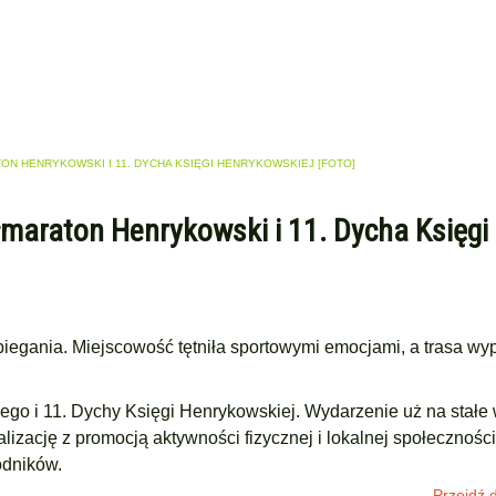
TON HENRYKOWSKI I 11. DYCHA KSIĘGI HENRYKOWSKIEJ [FOTO]
ółmaraton Henrykowski i 11. Dycha Księgi
iegania. Miejscowość tętniła sportowymi emocjami, a trasa wyp
ego i 11. Dychy Księgi Henrykowskiej. Wydarzenie uż na stałe 
izację z promocją aktywności fizycznej i lokalnej społecznośc
odników.
Przejdź d