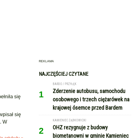
REKLAMA
NAJCZĘŚCIEJ CZYTANE
BARDO / PRZYŁĘK
Zderzenie autobusu, samochodu
1
ełniła się
osobowego i trzech ciężarówek na
krajowej ósemce przed Bardem
wpisał się
KAMIENIEC ZĄBKOWICKI
i. W
OHZ rezygnuje z budowy
2
biometanowni w gminie Kamieniec
o artykułu »