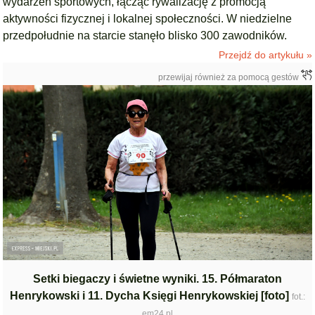
wydarzeń sportowych, łącząc rywalizację z promocją
aktywności fizycznej i lokalnej społeczności. W niedzielne
przedpołudnie na starcie stanęło blisko 300 zawodników.
Przejdź do artykułu »
przewijaj również za pomocą gestów
Setki biegaczy i świetne wyniki. 15. Półmaraton
Henrykowski i 11. Dycha Księgi Henrykowskiej [foto]
fot.:
em24.pl