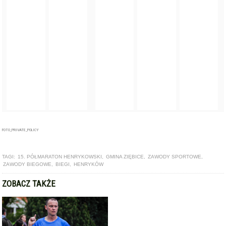
FOTO_PRIVATE_POLICY
TAGI:
15. PÓŁMARATON HENRYKOWSKI
,
GMINA ZIĘBICE
,
ZAWODY SPORTOWE
,
ZAWODY BIEGOWE
,
BIEGI
,
HENRYKÓW
ZOBACZ TAKŻE