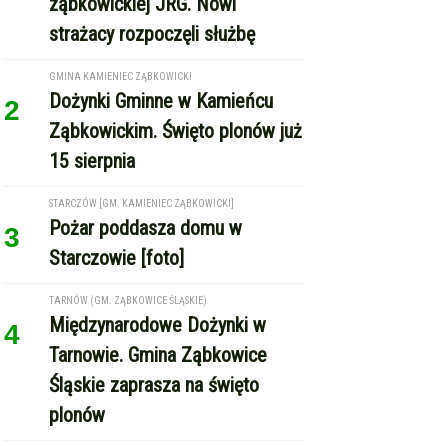
Pierwsza kobieta w historii
1
ząbkowickiej JRG. Nowi
strażacy rozpoczęli służbę
GMINA KAMIENIEC ZĄBKOWICKI
Dożynki Gminne w Kamieńcu
2
Ząbkowickim. Święto plonów już
15 sierpnia
STARCZÓW [GM. KAMIENIEC ZĄBKOWICKI]
Pożar poddasza domu w
3
Starczowie [foto]
TARNÓW (GM. ZĄBKOWICE ŚLĄSKIE)
Międzynarodowe Dożynki w
4
Tarnowie. Gmina Ząbkowice
Śląskie zaprasza na święto
plonów