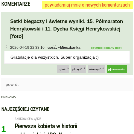
KOMENTARZE
powiadamiaj mnie o nowych komentarzach
Setki biegaczy i świetne wyniki. 15. Półmaraton
Henrykowski i 11. Dycha Księgi Henrykowskiej
[foto]
2026-04-19 22:33:10
gość: ~Mieszkanka
ostatnio dodany post
Gratulacje dla wszystkich. Super organizacja :)
zgłoś
plusy
0
minusy
0
skomentuj
powrót
REKLAMA
NAJCZĘŚCIEJ CZYTANE
ZĄBKOWICE ŚLĄSKIE