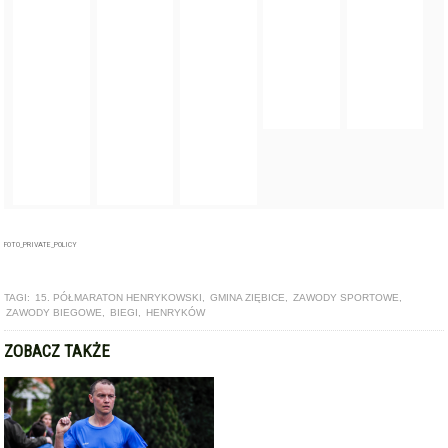
FOTO_PRIVATE_POLICY
TAGI:
15. PÓŁMARATON HENRYKOWSKI
,
GMINA ZIĘBICE
,
ZAWODY SPORTOWE
,
ZAWODY BIEGOWE
,
BIEGI
,
HENRYKÓW
ZOBACZ TAKŻE