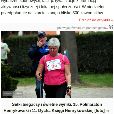
wydarzeń sportowych, łącząc rywalizację z promocją
aktywności fizycznej i lokalnej społeczności. W niedzielne
przedpołudnie na starcie stanęło blisko 300 zawodników.
Przejdź do artykułu »
przewijaj również za pomocą gestów
Setki biegaczy i świetne wyniki. 15. Półmaraton
Henrykowski i 11. Dycha Księgi Henrykowskiej [foto]
fot.: