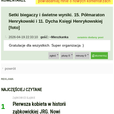
Setki biegaczy i świetne wyniki. 15. Półmaraton
Henrykowski i 11. Dycha Księgi Henrykowskiej
[foto]
2026-04-19 22:33:10
gość: ~Mieszkanka
ostatnio dodany post
Gratulacje dla wszystkich. Super organizacja :)
zgłoś
plusy
0
minusy
0
skomentuj
powrót
REKLAMA
NAJCZĘŚCIEJ CZYTANE
ZĄBKOWICE ŚLĄSKIE
Pierwsza kobieta w historii
1
ząbkowickiej JRG. Nowi
strażacy rozpoczęli służbę