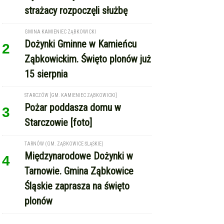
GMINA KAMIENIEC ZĄBKOWICKI
Dożynki Gminne w Kamieńcu
2
Ząbkowickim. Święto plonów już
15 sierpnia
STARCZÓW [GM. KAMIENIEC ZĄBKOWICKI]
Pożar poddasza domu w
3
Starczowie [foto]
TARNÓW (GM. ZĄBKOWICE ŚLĄSKIE)
Międzynarodowe Dożynki w
4
Tarnowie. Gmina Ząbkowice
Śląskie zaprasza na święto
plonów