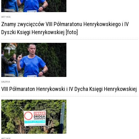
ARTYKUŁ
Znamy zwycięzców VIII Półmaratonu Henrykowskiego i IV
Dyszki Księgi Henrykowskiej [foto]
GALERIA
VIII Półmaraton Henrykowski i IV Dycha Księgi Henrykowskiej
ARTYKUŁ
W sobotę impreza biegowa w Henrykowie. Będą utrudnienia