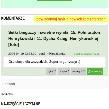
KOMENTARZE
powiadamiaj mnie o nowych komentarzach
Setki biegaczy i świetne wyniki. 15. Półmaraton
Henrykowski i 11. Dycha Księgi Henrykowskiej
[foto]
2026-04-19 22:33:10
gość: ~Mieszkanka
ostatnio dodany post
Gratulacje dla wszystkich. Super organizacja :)
zgłoś
plusy
0
minusy
0
skomentuj
powrót
REKLAMA
NAJCZĘŚCIEJ CZYTANE
BARDO / PRZYŁĘK
Zderzenie autobusu, samochodu
1