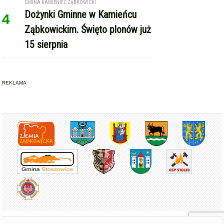
Ząbkowickim. Święto plonów już
15 sierpnia
REKLAMA
Copyright © Express-Miejski.pl
RSS
reklama
współpraca
kontakt
patronat medialny