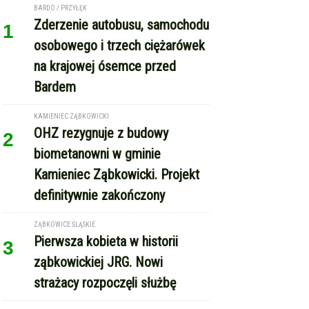
osobowego i trzech ciężarówek
na krajowej ósemce przed
Bardem
KAMIENIEC ZĄBKOWICKI
OHZ rezygnuje z budowy
2
biometanowni w gminie
Kamieniec Ząbkowicki. Projekt
definitywnie zakończony
ZĄBKOWICE ŚLĄSKIE
Pierwsza kobieta w historii
3
ząbkowickiej JRG. Nowi
strażacy rozpoczęli służbę
GMINA KAMIENIEC ZĄBKOWICKI
Dożynki Gminne w Kamieńcu
4