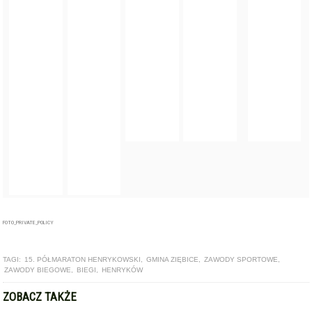
FOTO_PRIVATE_POLICY
TAGI:
15. PÓŁMARATON HENRYKOWSKI
,
GMINA ZIĘBICE
,
ZAWODY SPORTOWE
,
ZAWODY BIEGOWE
,
BIEGI
,
HENRYKÓW
ZOBACZ TAKŻE