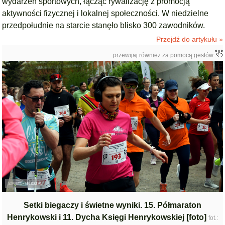
wydarzeń sportowych, łącząc rywalizację z promocją
aktywności fizycznej i lokalnej społeczności. W niedzielne
przedpołudnie na starcie stanęło blisko 300 zawodników.
Przejdź do artykułu »
przewijaj również za pomocą gestów
Setki biegaczy i świetne wyniki. 15. Półmaraton
Henrykowski i 11. Dycha Księgi Henrykowskiej [foto]
fot.: