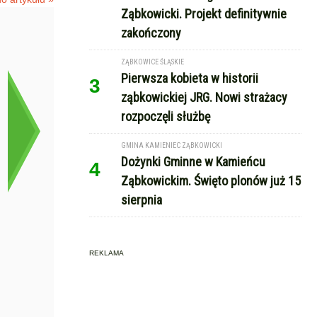
Ząbkowicki. Projekt definitywnie
zakończony
ZĄBKOWICE ŚLĄSKIE
Pierwsza kobieta w historii
3
ząbkowickiej JRG. Nowi strażacy
rozpoczęli służbę
GMINA KAMIENIEC ZĄBKOWICKI
Dożynki Gminne w Kamieńcu
4
Ząbkowickim. Święto plonów już 15
sierpnia
REKLAMA