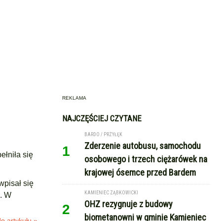
REKLAMA
NAJCZĘŚCIEJ CZYTANE
BARDO / PRZYŁĘK
Zderzenie autobusu, samochodu
1
ełniła się
osobowego i trzech ciężarówek na
krajowej ósemce przed Bardem
wpisał się
KAMIENIEC ZĄBKOWICKI
i. W
OHZ rezygnuje z budowy
2
biometanowni w gminie Kamieniec
o artykułu »