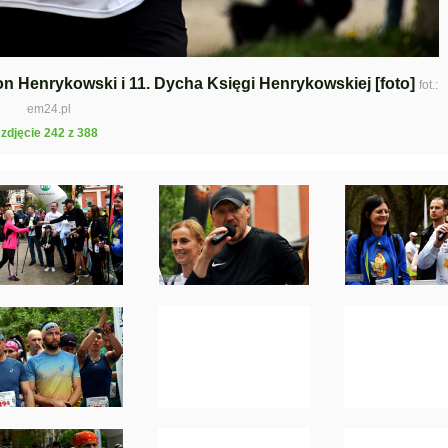
ton Henrykowski i 11. Dycha Księgi Henrykowskiej [foto]
fot.:
em24.pl
zdjęcie 242 z 388