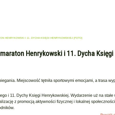
TON HENRYKOWSKI I 11. DYCHA KSIĘGI HENRYKOWSKIEJ [FOTO]
ółmaraton Henrykowski i 11. Dycha Księgi
iegania. Miejscowość tętniła sportowymi emocjami, a trasa wyp
ego i 11. Dychy Księgi Henrykowskiej. Wydarzenie uż na stałe 
izację z promocją aktywności fizycznej i lokalnej społecznośc
odników.
Przejdź d