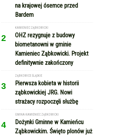
Bardem
KAMIENIEC ZĄBKOWICKI
OHZ rezygnuje z budowy
2
biometanowni w gminie
Kamieniec Ząbkowicki. Projekt
definitywnie zakończony
ZĄBKOWICE ŚLĄSKIE
Pierwsza kobieta w historii
3
ząbkowickiej JRG. Nowi
strażacy rozpoczęli służbę
GMINA KAMIENIEC ZĄBKOWICKI
Dożynki Gminne w Kamieńcu
4
Ząbkowickim. Święto plonów już
15 sierpnia