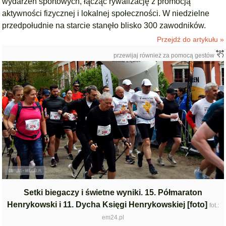
wydarzeń sportowych, łącząc rywalizację z promocją
aktywności fizycznej i lokalnej społeczności. W niedzielne
przedpołudnie na starcie stanęło blisko 300 zawodników.
Przejdź do artykułu »
przewijaj również za pomocą gestów
Setki biegaczy i świetne wyniki. 15. Półmaraton
Henrykowski i 11. Dycha Księgi Henrykowskiej [foto]
fot.:
em24.pl