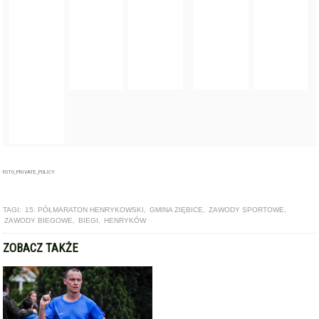
FOTO_PRIVATE_POLICY
TAGI:
15. PÓŁMARATON HENRYKOWSKI
,
GMINA ZIĘBICE
,
ZAWODY SPORTOWE
,
ZAWODY BIEGOWE
,
BIEGI
,
HENRYKÓW
ZOBACZ TAKŻE