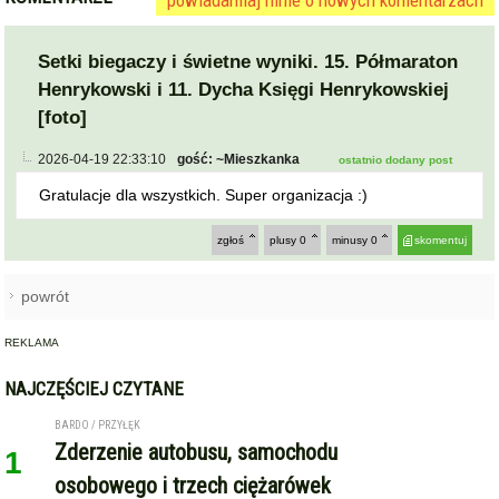
Setki biegaczy i świetne wyniki. 15. Półmaraton
Henrykowski i 11. Dycha Księgi Henrykowskiej
[foto]
2026-04-19 22:33:10
gość: ~Mieszkanka
ostatnio dodany post
Gratulacje dla wszystkich. Super organizacja :)
zgłoś
plusy
0
minusy
0
skomentuj
powrót
REKLAMA
NAJCZĘŚCIEJ CZYTANE
BARDO / PRZYŁĘK
Zderzenie autobusu, samochodu
1
osobowego i trzech ciężarówek
na krajowej ósemce przed