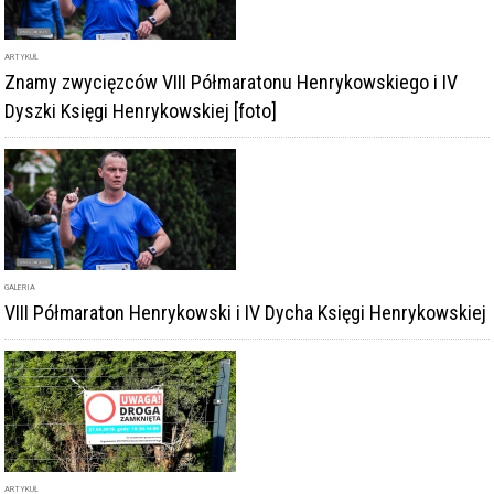
ARTYKUŁ
Znamy zwycięzców VIII Półmaratonu Henrykowskiego i IV
Dyszki Księgi Henrykowskiej [foto]
GALERIA
VIII Półmaraton Henrykowski i IV Dycha Księgi Henrykowskiej
ARTYKUŁ
W sobotę impreza biegowa w Henrykowie. Będą utrudnienia