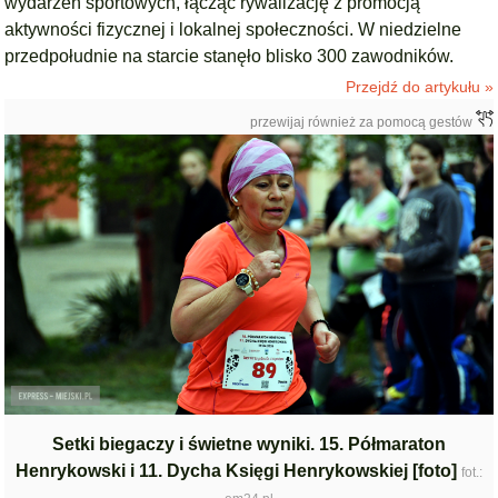
wydarzeń sportowych, łącząc rywalizację z promocją
aktywności fizycznej i lokalnej społeczności. W niedzielne
przedpołudnie na starcie stanęło blisko 300 zawodników.
Przejdź do artykułu »
przewijaj również za pomocą gestów
Setki biegaczy i świetne wyniki. 15. Półmaraton
Henrykowski i 11. Dycha Księgi Henrykowskiej [foto]
fot.: