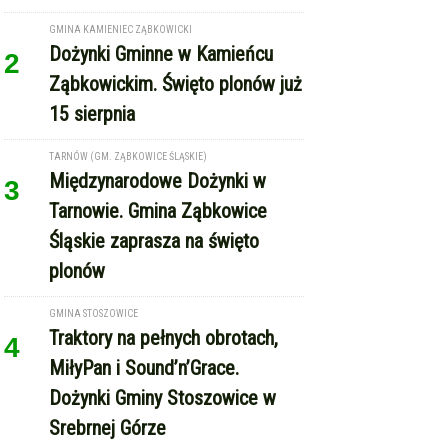
GMINA KAMIENIEC ZĄBKOWICKI
Dożynki Gminne w Kamieńcu
2
Ząbkowickim. Święto plonów już
15 sierpnia
TARNÓW (GM. ZĄBKOWICE ŚLĄSKIE)
Międzynarodowe Dożynki w
3
Tarnowie. Gmina Ząbkowice
Śląskie zaprasza na święto
plonów
GMINA STOSZOWICE
Traktory na pełnych obrotach,
4
MiłyPan i Sound’n’Grace.
Dożynki Gminy Stoszowice w
Srebrnej Górze