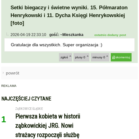
Setki biegaczy i świetne wyniki. 15. Półmaraton
Henrykowski i 11. Dycha Księgi Henrykowskiej
[foto]
2026-04-19 22:33:10
gość: ~Mieszkanka
ostatnio dodany post
Gratulacje dla wszystkich. Super organizacja :)
zgłoś
plusy
0
minusy
0
skomentuj
powrót
REKLAMA
NAJCZĘŚCIEJ CZYTANE
ZĄBKOWICE ŚLĄSKIE
Pierwsza kobieta w historii
1
ząbkowickiej JRG. Nowi
strażacy rozpoczęli służbę