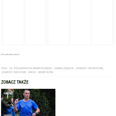
FOTO_PRIVATE_POLICY
TAGI:
15. PÓŁMARATON HENRYKOWSKI
,
GMINA ZIĘBICE
,
ZAWODY SPORTOWE
,
ZAWODY BIEGOWE
,
BIEGI
,
HENRYKÓW
ZOBACZ TAKŻE