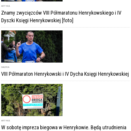
ARTYKUŁ
Znamy zwycięzców VIII Półmaratonu Henrykowskiego i IV
Dyszki Księgi Henrykowskiej [foto]
GALERIA
VIII Półmaraton Henrykowski i IV Dycha Księgi Henrykowskiej
ARTYKUŁ
W sobotę impreza biegowa w Henrykowie. Będą utrudnienia