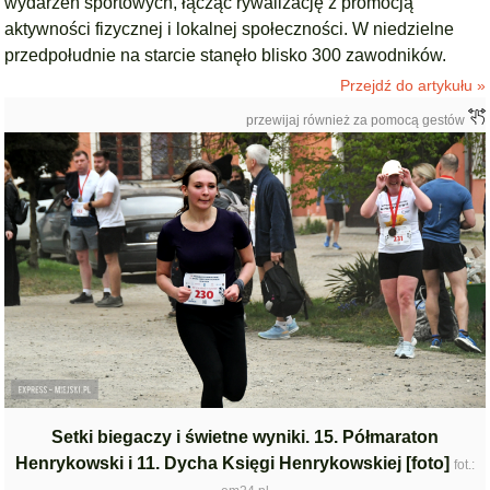
wydarzeń sportowych, łącząc rywalizację z promocją
aktywności fizycznej i lokalnej społeczności. W niedzielne
przedpołudnie na starcie stanęło blisko 300 zawodników.
Przejdź do artykułu »
przewijaj również za pomocą gestów
Setki biegaczy i świetne wyniki. 15. Półmaraton
Henrykowski i 11. Dycha Księgi Henrykowskiej [foto]
fot.: