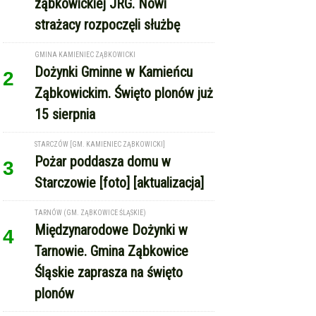
ZĄBKOWICE ŚLĄSKIE
Pierwsza kobieta w historii
1
ząbkowickiej JRG. Nowi
strażacy rozpoczęli służbę
GMINA KAMIENIEC ZĄBKOWICKI
Dożynki Gminne w Kamieńcu
2
Ząbkowickim. Święto plonów już
15 sierpnia
STARCZÓW [GM. KAMIENIEC ZĄBKOWICKI]
Pożar poddasza domu w
3
Starczowie [foto] [aktualizacja]
TARNÓW (GM. ZĄBKOWICE ŚLĄSKIE)
Międzynarodowe Dożynki w
4
Tarnowie. Gmina Ząbkowice
Śląskie zaprasza na święto