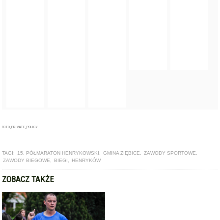
FOTO_PRIVATE_POLICY
TAGI:
15. PÓŁMARATON HENRYKOWSKI
,
GMINA ZIĘBICE
,
ZAWODY SPORTOWE
,
ZAWODY BIEGOWE
,
BIEGI
,
HENRYKÓW
ZOBACZ TAKŻE