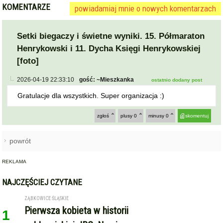
KOMENTARZE
powiadamiaj mnie o nowych komentarzach
Setki biegaczy i świetne wyniki. 15. Półmaraton
Henrykowski i 11. Dycha Księgi Henrykowskiej
[foto]
2026-04-19 22:33:10
gość: ~Mieszkanka
ostatnio dodany post
Gratulacje dla wszystkich. Super organizacja :)
zgłoś
plusy
0
minusy
0
skomentuj
powrót
REKLAMA
NAJCZĘŚCIEJ CZYTANE