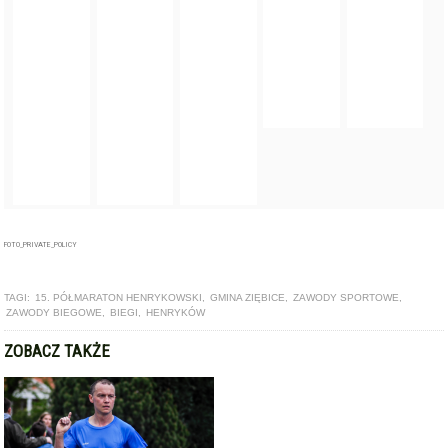
FOTO_PRIVATE_POLICY
TAGI:
15. PÓŁMARATON HENRYKOWSKI
,
GMINA ZIĘBICE
,
ZAWODY SPORTOWE
,
ZAWODY BIEGOWE
,
BIEGI
,
HENRYKÓW
ZOBACZ TAKŻE