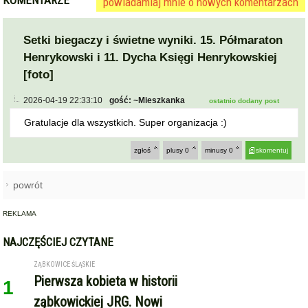
powiadamiaj mnie o nowych komentarzach
Setki biegaczy i świetne wyniki. 15. Półmaraton
Henrykowski i 11. Dycha Księgi Henrykowskiej
[foto]
2026-04-19 22:33:10
gość: ~Mieszkanka
ostatnio dodany post
Gratulacje dla wszystkich. Super organizacja :)
zgłoś
plusy
0
minusy
0
skomentuj
powrót
REKLAMA
NAJCZĘŚCIEJ CZYTANE
ZĄBKOWICE ŚLĄSKIE
Pierwsza kobieta w historii
1
ząbkowickiej JRG. Nowi