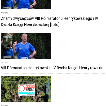
ARTYKUŁ
Znamy zwycięzców VIII Półmaratonu Henrykowskiego i IV
Dyszki Księgi Henrykowskiej [foto]
GALERIA
VIII Półmaraton Henrykowski i IV Dycha Księgi Henrykowskiej
ARTYKUŁ