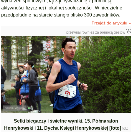
wydarzeń sportowych, łącząc rywalizację z promocją
aktywności fizycznej i lokalnej społeczności. W niedzielne
przedpołudnie na starcie stanęło blisko 300 zawodników.
Przejdź do artykułu »
przewijaj również za pomocą gestów
Setki biegaczy i świetne wyniki. 15. Półmaraton
Henrykowski i 11. Dycha Księgi Henrykowskiej [foto]
fot.: