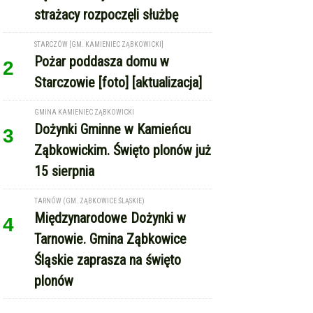
strażacy rozpoczęli służbę
STARCZÓW [GM. KAMIENIEC ZĄBKOWICKI]
Pożar poddasza domu w
2
Starczowie [foto] [aktualizacja]
GMINA KAMIENIEC ZĄBKOWICKI
Dożynki Gminne w Kamieńcu
3
Ząbkowickim. Święto plonów już
15 sierpnia
TARNÓW (GM. ZĄBKOWICE ŚLĄSKIE)
Międzynarodowe Dożynki w
4
Tarnowie. Gmina Ząbkowice
Śląskie zaprasza na święto
plonów