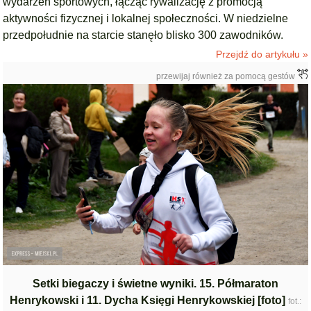
wydarzeń sportowych, łącząc rywalizację z promocją
aktywności fizycznej i lokalnej społeczności. W niedzielne
przedpołudnie na starcie stanęło blisko 300 zawodników.
Przejdź do artykułu »
przewijaj również za pomocą gestów
Setki biegaczy i świetne wyniki. 15. Półmaraton
Henrykowski i 11. Dycha Księgi Henrykowskiej [foto]
fot.: