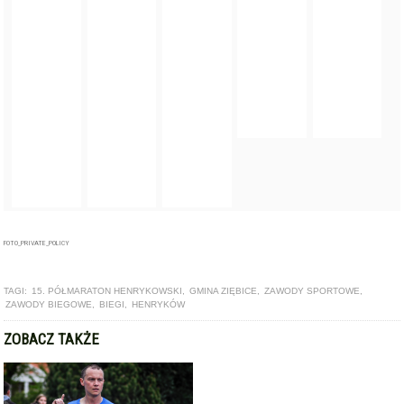
FOTO_PRIVATE_POLICY
TAGI:
15. PÓŁMARATON HENRYKOWSKI
,
GMINA ZIĘBICE
,
ZAWODY SPORTOWE
,
ZAWODY BIEGOWE
,
BIEGI
,
HENRYKÓW
ZOBACZ TAKŻE