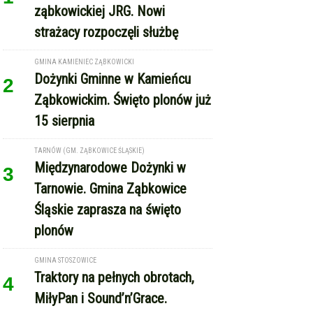
ząbkowickiej JRG. Nowi
strażacy rozpoczęli służbę
GMINA KAMIENIEC ZĄBKOWICKI
Dożynki Gminne w Kamieńcu
2
Ząbkowickim. Święto plonów już
15 sierpnia
TARNÓW (GM. ZĄBKOWICE ŚLĄSKIE)
Międzynarodowe Dożynki w
3
Tarnowie. Gmina Ząbkowice
Śląskie zaprasza na święto
plonów
GMINA STOSZOWICE
Traktory na pełnych obrotach,
4
MiłyPan i Sound’n’Grace.