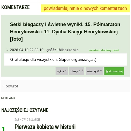
KOMENTARZE
powiadamiaj mnie o nowych komentarzach
Setki biegaczy i świetne wyniki. 15. Półmaraton
Henrykowski i 11. Dycha Księgi Henrykowskiej
[foto]
2026-04-19 22:33:10
gość: ~Mieszkanka
ostatnio dodany post
Gratulacje dla wszystkich. Super organizacja :)
zgłoś
plusy
0
minusy
0
skomentuj
powrót
REKLAMA
NAJCZĘŚCIEJ CZYTANE
ZĄBKOWICE ŚLĄSKIE
Pierwsza kobieta w historii
1