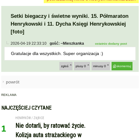
Setki biegaczy i świetne wyniki. 15. Półmaraton
Henrykowski i 11. Dycha Księgi Henrykowskiej
[foto]
2026-04-19 22:33:10
gość: ~Mieszkanka
ostatnio dodany post
Gratulacje dla wszystkich. Super organizacja :)
zgłoś
plusy
0
minusy
0
skomentuj
powrót
REKLAMA
NAJCZĘŚCIEJ CZYTANE
HENRYKÓW / ZIĘBICE
Nie dotarli, by ratować życie.
1
Kolizja auta strażackiego w