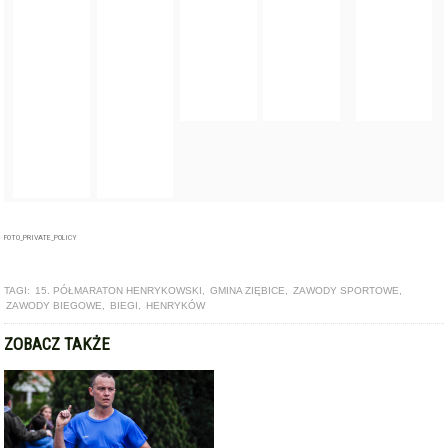
FOTO_PRIVATE_POLICY
TAGI:
15. PÓŁMARATON HENRYKOWSKI
,
GMINA ZIĘBICE
,
ZAWODY SPORTOWE
,
ZAWODY BIEGOWE
,
BIEGI
,
HENRYKÓW
ZOBACZ TAKŻE