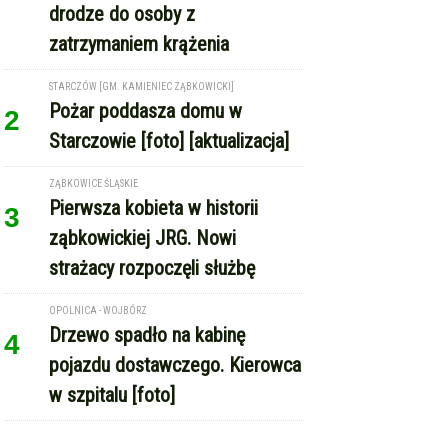
drodze do osoby z
zatrzymaniem krążenia
STARCZÓW [GM. KAMIENIEC ZĄBKOWICKI]
Pożar poddasza domu w
2
Starczowie [foto] [aktualizacja]
ZĄBKOWICE ŚLĄSKIE
Pierwsza kobieta w historii
3
ząbkowickiej JRG. Nowi
strażacy rozpoczęli służbę
OPOLNICA - WOJBÓRZ
Drzewo spadło na kabinę
4
pojazdu dostawczego. Kierowca
w szpitalu [foto]