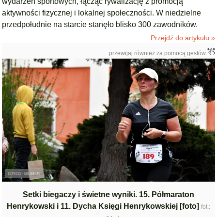
wydarzeń sportowych, łącząc rywalizację z promocją
aktywności fizycznej i lokalnej społeczności. W niedzielne
przedpołudnie na starcie stanęło blisko 300 zawodników.
Przejdź do artykułu »
przewijaj również za pomocą gestów
Setki biegaczy i świetne wyniki. 15. Półmaraton
Henrykowski i 11. Dycha Księgi Henrykowskiej [foto]
fot.: