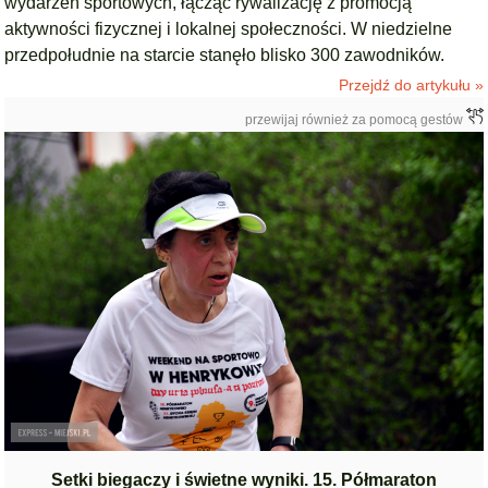
wydarzeń sportowych, łącząc rywalizację z promocją
aktywności fizycznej i lokalnej społeczności. W niedzielne
przedpołudnie na starcie stanęło blisko 300 zawodników.
Przejdź do artykułu »
przewijaj również za pomocą gestów
Setki biegaczy i świetne wyniki. 15. Półmaraton