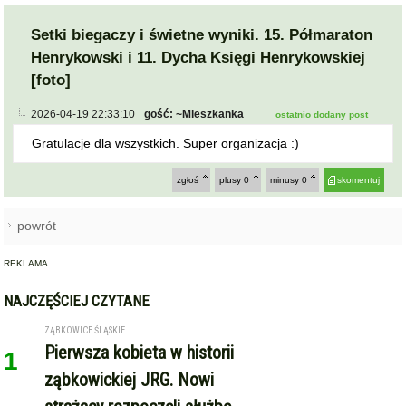
KOMENTARZE
powiadamiaj mnie o nowych komentarzach
Setki biegaczy i świetne wyniki. 15. Półmaraton
Henrykowski i 11. Dycha Księgi Henrykowskiej
[foto]
2026-04-19 22:33:10
gość: ~Mieszkanka
ostatnio dodany post
Gratulacje dla wszystkich. Super organizacja :)
zgłoś
plusy
0
minusy
0
skomentuj
powrót
REKLAMA
NAJCZĘŚCIEJ CZYTANE
ZĄBKOWICE ŚLĄSKIE
Pierwsza kobieta w historii