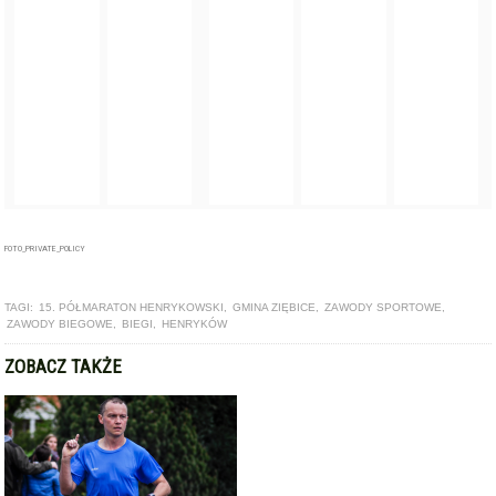
FOTO_PRIVATE_POLICY
TAGI:
15. PÓŁMARATON HENRYKOWSKI
,
GMINA ZIĘBICE
,
ZAWODY SPORTOWE
,
ZAWODY BIEGOWE
,
BIEGI
,
HENRYKÓW
ZOBACZ TAKŻE