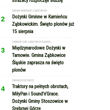
1
ząbkowickiej JRG. Nowi
strażacy rozpoczęli służbę
GMINA KAMIENIEC ZĄBKOWICKI
Dożynki Gminne w Kamieńcu
2
Ząbkowickim. Święto plonów już
15 sierpnia
TARNÓW (GM. ZĄBKOWICE ŚLĄSKIE)
Międzynarodowe Dożynki w
3
Tarnowie. Gmina Ząbkowice
Śląskie zaprasza na święto
plonów
GMINA STOSZOWICE
Traktory na pełnych obrotach,
4
MiłyPan i Sound’n’Grace.