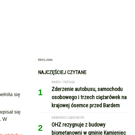
REKLAMA
NAJCZĘŚCIEJ CZYTANE
BARDO / PRZYŁĘK
Zderzenie autobusu, samochodu
1
ełniła się
osobowego i trzech ciężarówek na
krajowej ósemce przed Bardem
wpisał się
KAMIENIEC ZĄBKOWICKI
i. W
OHZ rezygnuje z budowy
2
biometanowni w gminie Kamieniec
o artykułu »