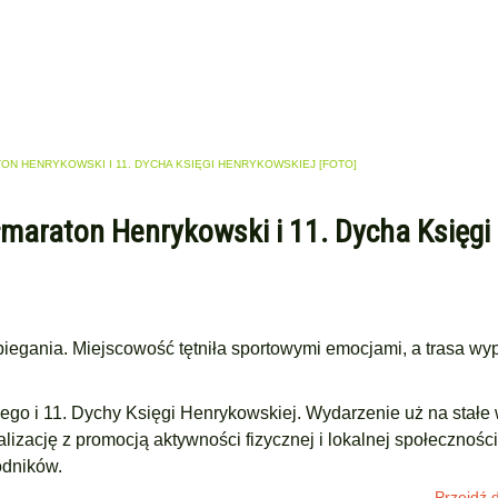
TON HENRYKOWSKI I 11. DYCHA KSIĘGI HENRYKOWSKIEJ [FOTO]
ółmaraton Henrykowski i 11. Dycha Księgi
iegania. Miejscowość tętniła sportowymi emocjami, a trasa wyp
ego i 11. Dychy Księgi Henrykowskiej. Wydarzenie uż na stałe 
izację z promocją aktywności fizycznej i lokalnej społecznośc
odników.
Przejdź d