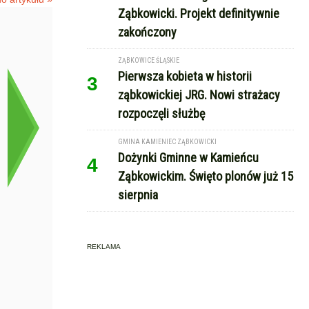
Ząbkowicki. Projekt definitywnie
zakończony
ZĄBKOWICE ŚLĄSKIE
Pierwsza kobieta w historii
3
ząbkowickiej JRG. Nowi strażacy
rozpoczęli służbę
GMINA KAMIENIEC ZĄBKOWICKI
Dożynki Gminne w Kamieńcu
4
Ząbkowickim. Święto plonów już 15
sierpnia
REKLAMA