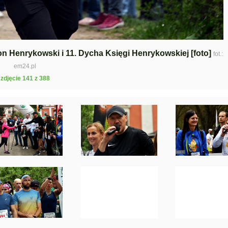
ton Henrykowski i 11. Dycha Księgi Henrykowskiej [foto]
fot.:
em24.pl
zdjęcie 141 z 388