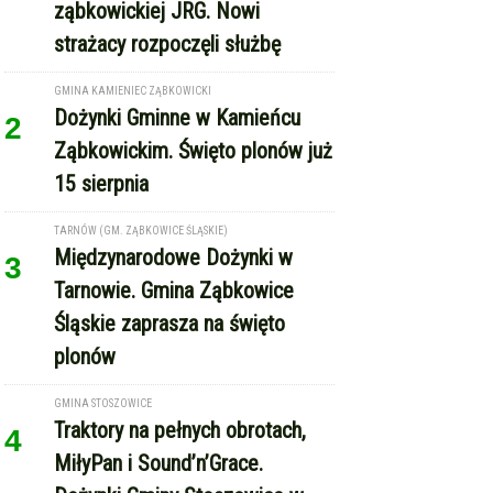
GMINA KAMIENIEC ZĄBKOWICKI
Dożynki Gminne w Kamieńcu
2
Ząbkowickim. Święto plonów już
15 sierpnia
TARNÓW (GM. ZĄBKOWICE ŚLĄSKIE)
Międzynarodowe Dożynki w
3
Tarnowie. Gmina Ząbkowice
Śląskie zaprasza na święto
plonów
GMINA STOSZOWICE
Traktory na pełnych obrotach,
4
MiłyPan i Sound’n’Grace.
Dożynki Gminy Stoszowice w
Srebrnej Górze