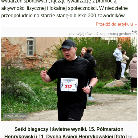
wydarzeń sportowych, łącząc rywalizację z promocją
aktywności fizycznej i lokalnej społeczności. W niedzielne
przedpołudnie na starcie stanęło blisko 300 zawodników.
Przejdź do artykułu »
przewijaj również za pomocą gestów
Setki biegaczy i świetne wyniki. 15. Półmaraton
Henrykowski i 11. Dycha Księgi Henrykowskiej [foto]
fot.: