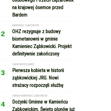
na krajowej ósemce przed
Bardem
KAMIENIEC ZĄBKOWICKI
OHZ rezygnuje z budowy
2
biometanowni w gminie
Kamieniec Ząbkowicki. Projekt
definitywnie zakończony
ZĄBKOWICE ŚLĄSKIE
Pierwsza kobieta w historii
3
ząbkowickiej JRG. Nowi
strażacy rozpoczęli służbę
GMINA KAMIENIEC ZĄBKOWICKI
Dożynki Gminne w Kamieńcu
4
Ząbkowickim. Święto plonów już
15 sierpnia