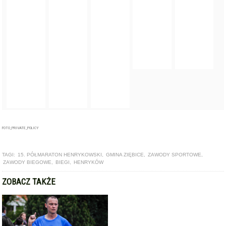
FOTO_PRIVATE_POLICY
TAGI:
15. PÓŁMARATON HENRYKOWSKI
,
GMINA ZIĘBICE
,
ZAWODY SPORTOWE
,
ZAWODY BIEGOWE
,
BIEGI
,
HENRYKÓW
ZOBACZ TAKŻE