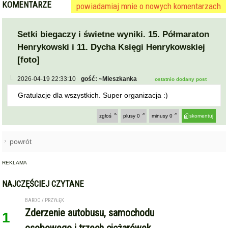
Setki biegaczy i świetne wyniki. 15. Półmaraton
Henrykowski i 11. Dycha Księgi Henrykowskiej
[foto]
2026-04-19 22:33:10
gość: ~Mieszkanka
ostatnio dodany post
Gratulacje dla wszystkich. Super organizacja :)
zgłoś
plusy
0
minusy
0
skomentuj
powrót
REKLAMA
NAJCZĘŚCIEJ CZYTANE
BARDO / PRZYŁĘK
Zderzenie autobusu, samochodu
1
osobowego i trzech ciężarówek