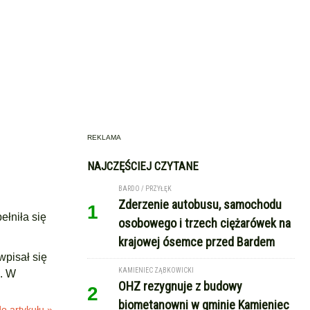
REKLAMA
NAJCZĘŚCIEJ CZYTANE
BARDO / PRZYŁĘK
Zderzenie autobusu, samochodu
1
ełniła się
osobowego i trzech ciężarówek na
krajowej ósemce przed Bardem
wpisał się
KAMIENIEC ZĄBKOWICKI
i. W
OHZ rezygnuje z budowy
2
biometanowni w gminie Kamieniec
o artykułu »