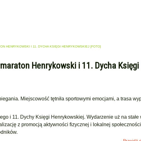
TON HENRYKOWSKI I 11. DYCHA KSIĘGI HENRYKOWSKIEJ [FOTO]
ółmaraton Henrykowski i 11. Dycha Księgi
iegania. Miejscowość tętniła sportowymi emocjami, a trasa wyp
ego i 11. Dychy Księgi Henrykowskiej. Wydarzenie uż na stałe 
izację z promocją aktywności fizycznej i lokalnej społecznośc
odników.
Przejdź d