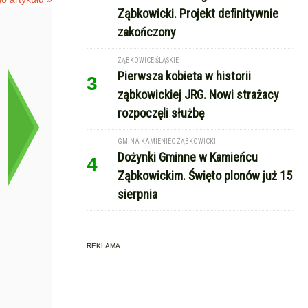
Ząbkowicki. Projekt definitywnie
zakończony
ZĄBKOWICE ŚLĄSKIE
Pierwsza kobieta w historii
3
ząbkowickiej JRG. Nowi strażacy
rozpoczęli służbę
GMINA KAMIENIEC ZĄBKOWICKI
Dożynki Gminne w Kamieńcu
4
Ząbkowickim. Święto plonów już 15
sierpnia
REKLAMA