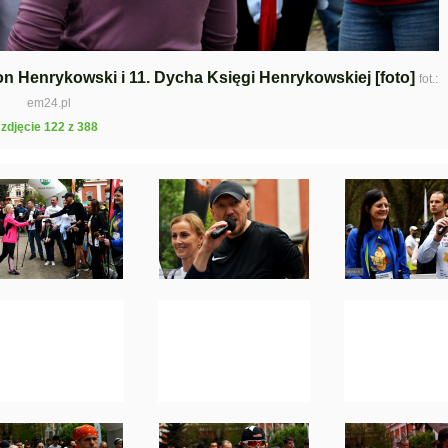
ton Henrykowski i 11. Dycha Księgi Henrykowskiej [foto]
fot.:
em24.pl
zdjęcie 122 z 388