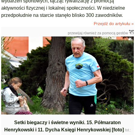
wydarzeń sportowych, łącząc rywalizację z promocją
aktywności fizycznej i lokalnej społeczności. W niedzielne
przedpołudnie na starcie stanęło blisko 300 zawodników.
Przejdź do artykułu »
przewijaj również za pomocą gestów
Setki biegaczy i świetne wyniki. 15. Półmaraton
Henrykowski i 11. Dycha Księgi Henrykowskiej [foto]
fot.: