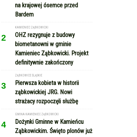
na krajowej ósemce przed
Bardem
KAMIENIEC ZĄBKOWICKI
OHZ rezygnuje z budowy
2
biometanowni w gminie
Kamieniec Ząbkowicki. Projekt
definitywnie zakończony
ZĄBKOWICE ŚLĄSKIE
Pierwsza kobieta w historii
3
ząbkowickiej JRG. Nowi
strażacy rozpoczęli służbę
GMINA KAMIENIEC ZĄBKOWICKI
Dożynki Gminne w Kamieńcu
4
Ząbkowickim. Święto plonów już