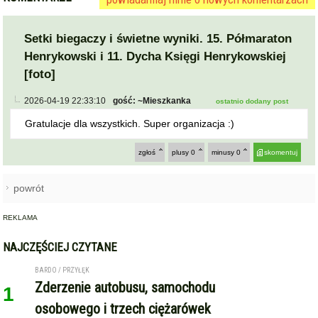
Setki biegaczy i świetne wyniki. 15. Półmaraton
Henrykowski i 11. Dycha Księgi Henrykowskiej
[foto]
2026-04-19 22:33:10
gość: ~Mieszkanka
ostatnio dodany post
Gratulacje dla wszystkich. Super organizacja :)
zgłoś
plusy
0
minusy
0
skomentuj
powrót
REKLAMA
NAJCZĘŚCIEJ CZYTANE
BARDO / PRZYŁĘK
Zderzenie autobusu, samochodu
1
osobowego i trzech ciężarówek