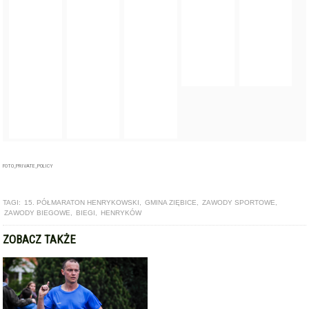
FOTO_PRIVATE_POLICY
TAGI:
15. PÓŁMARATON HENRYKOWSKI
,
GMINA ZIĘBICE
,
ZAWODY SPORTOWE
,
ZAWODY BIEGOWE
,
BIEGI
,
HENRYKÓW
ZOBACZ TAKŻE