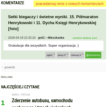
KOMENTARZE
powiadamiaj mnie o nowych komentarzach
Setki biegaczy i świetne wyniki. 15. Półmaraton
Henrykowski i 11. Dycha Księgi Henrykowskiej
[foto]
2026-04-19 22:33:10
gość: ~Mieszkanka
ostatnio dodany post
Gratulacje dla wszystkich. Super organizacja :)
zgłoś
plusy
0
minusy
0
skomentuj
powrót
REKLAMA
NAJCZĘŚCIEJ CZYTANE
BARDO / PRZYŁĘK
Zderzenie autobusu, samochodu
1