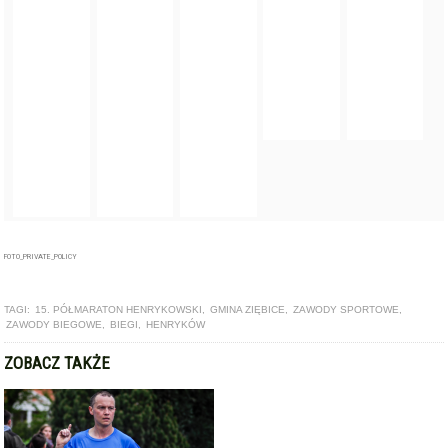
FOTO_PRIVATE_POLICY
TAGI:
15. PÓŁMARATON HENRYKOWSKI
,
GMINA ZIĘBICE
,
ZAWODY SPORTOWE
,
ZAWODY BIEGOWE
,
BIEGI
,
HENRYKÓW
ZOBACZ TAKŻE