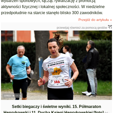
wydarzeń sportowych, łącząc rywalizację z promocją
aktywności fizycznej i lokalnej społeczności. W niedzielne
przedpołudnie na starcie stanęło blisko 300 zawodników.
Przejdź do artykułu »
przewijaj również za pomocą gestów
Setki biegaczy i świetne wyniki. 15. Półmaraton
Henrykowski i 11. Dycha Księgi Henrykowskiej [foto]