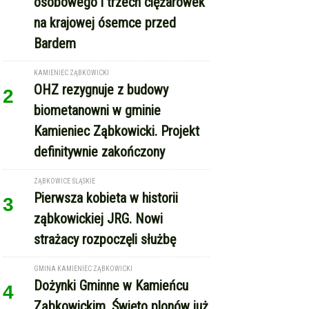
osobowego i trzech ciężarówek
na krajowej ósemce przed
Bardem
KAMIENIEC ZĄBKOWICKI
OHZ rezygnuje z budowy
2
biometanowni w gminie
Kamieniec Ząbkowicki. Projekt
definitywnie zakończony
ZĄBKOWICE ŚLĄSKIE
Pierwsza kobieta w historii
3
ząbkowickiej JRG. Nowi
strażacy rozpoczęli służbę
GMINA KAMIENIEC ZĄBKOWICKI
Dożynki Gminne w Kamieńcu
4
Ząbkowickim. Święto plonów już