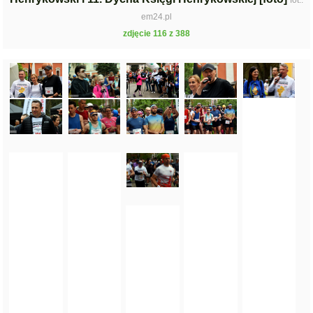
fot.:
em24.pl
zdjęcie 116 z 388