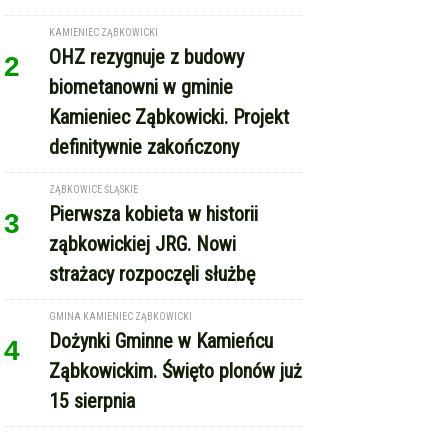
na krajowej ósemce przed
Bardem
KAMIENIEC ZĄBKOWICKI
OHZ rezygnuje z budowy
2
biometanowni w gminie
Kamieniec Ząbkowicki. Projekt
definitywnie zakończony
ZĄBKOWICE ŚLĄSKIE
Pierwsza kobieta w historii
3
ząbkowickiej JRG. Nowi
strażacy rozpoczęli służbę
GMINA KAMIENIEC ZĄBKOWICKI
Dożynki Gminne w Kamieńcu
4
Ząbkowickim. Święto plonów już