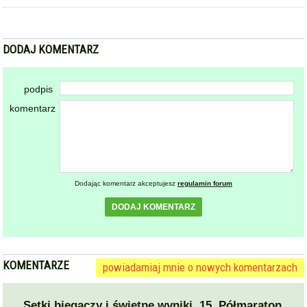
W sobotę impreza biegowa w Henrykowie. Będą utrudnienia
w ruchu kierowców. Przygotowano objazdy
DODAJ KOMENTARZ
podpis
komentarz
Dodając komentarz akceptujesz
regulamin forum
DODAJ KOMENTARZ
KOMENTARZE
powiadamiaj mnie o nowych komentarzach