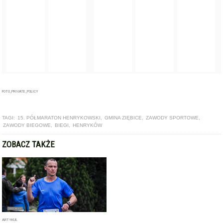
FOTO_PRIVATE_POLICY
TAGI:
15. PÓŁMARATON HENRYKOWSKI
,
GMINA ZIĘBICE
,
ZAWODY SPORTOWE
,
ZAWODY BIEGOWE
,
BIEGI
,
HENRYKÓW
ZOBACZ TAKŻE