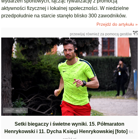
wydarzeń sportowych, łącząc rywalizację z promocją
aktywności fizycznej i lokalnej społeczności. W niedzielne
przedpołudnie na starcie stanęło blisko 300 zawodników.
Przejdź do artykułu »
przewijaj również za pomocą gestów
Setki biegaczy i świetne wyniki. 15. Półmaraton
Henrykowski i 11. Dycha Księgi Henrykowskiej [foto]
fot.: