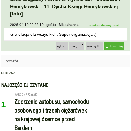
Setki biegaczy i świetne wyniki. 15. Półmaraton
Henrykowski i 11. Dycha Księgi Henrykowskiej
[foto]
2026-04-19 22:33:10
gość: ~Mieszkanka
ostatnio dodany post
Gratulacje dla wszystkich. Super organizacja :)
zgłoś
plusy
0
minusy
0
skomentuj
powrót
REKLAMA
NAJCZĘŚCIEJ CZYTANE
BARDO / PRZYŁĘK
Zderzenie autobusu, samochodu
1
osobowego i trzech ciężarówek