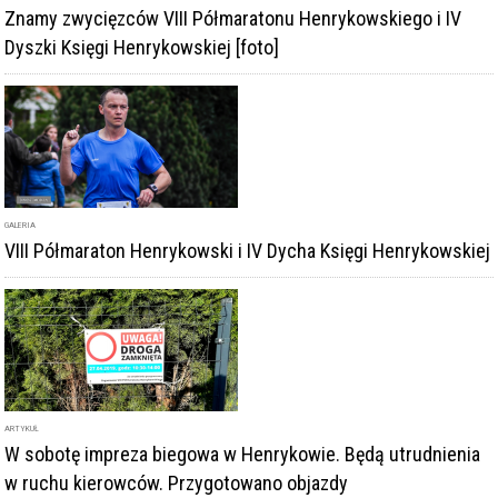
ARTYKUŁ
Znamy zwycięzców VIII Półmaratonu Henrykowskiego i IV
Dyszki Księgi Henrykowskiej [foto]
GALERIA
VIII Półmaraton Henrykowski i IV Dycha Księgi Henrykowskiej
ARTYKUŁ