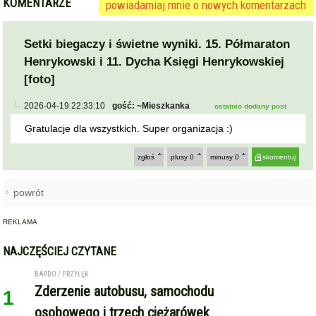
KOMENTARZE
powiadamiaj mnie o nowych komentarzach
Setki biegaczy i świetne wyniki. 15. Półmaraton
Henrykowski i 11. Dycha Księgi Henrykowskiej
[foto]
2026-04-19 22:33:10
gość: ~Mieszkanka
ostatnio dodany post
Gratulacje dla wszystkich. Super organizacja :)
zgłoś
plusy
0
minusy
0
skomentuj
powrót
REKLAMA
NAJCZĘŚCIEJ CZYTANE
BARDO / PRZYŁĘK
Zderzenie autobusu, samochodu
1
osobowego i trzech ciężarówek