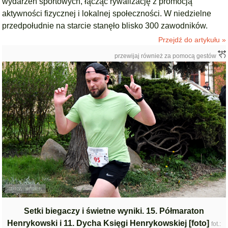
wydarzeń sportowych, łącząc rywalizację z promocją
aktywności fizycznej i lokalnej społeczności. W niedzielne
przedpołudnie na starcie stanęło blisko 300 zawodników.
Przejdź do artykułu »
przewijaj również za pomocą gestów
Setki biegaczy i świetne wyniki. 15. Półmaraton
Henrykowski i 11. Dycha Księgi Henrykowskiej [foto]
fot.: