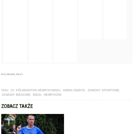
FOTO_PRIVATE_POLICY
TAGI:
15. PÓŁMARATON HENRYKOWSKI
,
GMINA ZIĘBICE
,
ZAWODY SPORTOWE
,
ZAWODY BIEGOWE
,
BIEGI
,
HENRYKÓW
ZOBACZ TAKŻE