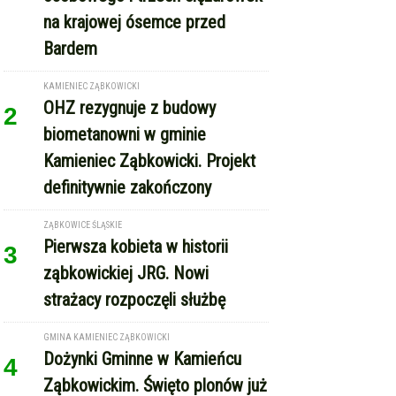
na krajowej ósemce przed
Bardem
KAMIENIEC ZĄBKOWICKI
OHZ rezygnuje z budowy
2
biometanowni w gminie
Kamieniec Ząbkowicki. Projekt
definitywnie zakończony
ZĄBKOWICE ŚLĄSKIE
Pierwsza kobieta w historii
3
ząbkowickiej JRG. Nowi
strażacy rozpoczęli służbę
GMINA KAMIENIEC ZĄBKOWICKI
Dożynki Gminne w Kamieńcu
4
Ząbkowickim. Święto plonów już