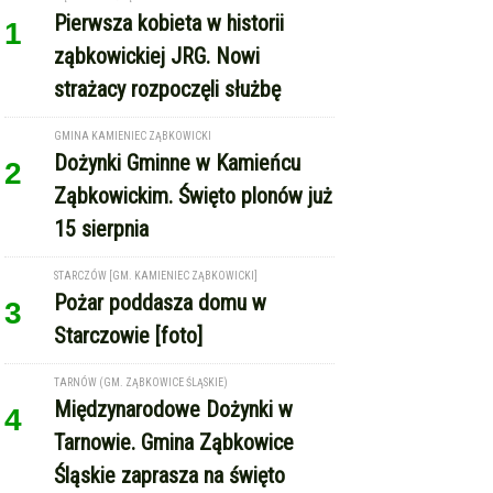
Pierwsza kobieta w historii
1
ząbkowickiej JRG. Nowi
strażacy rozpoczęli służbę
GMINA KAMIENIEC ZĄBKOWICKI
Dożynki Gminne w Kamieńcu
2
Ząbkowickim. Święto plonów już
15 sierpnia
STARCZÓW [GM. KAMIENIEC ZĄBKOWICKI]
Pożar poddasza domu w
3
Starczowie [foto]
TARNÓW (GM. ZĄBKOWICE ŚLĄSKIE)
Międzynarodowe Dożynki w
4
Tarnowie. Gmina Ząbkowice
Śląskie zaprasza na święto