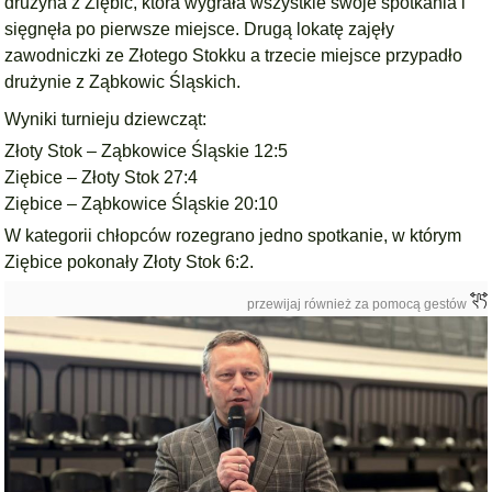
drużyna z
Ziębic
, która wygrała wszystkie swoje spotkania i
sięgnęła po pierwsze miejsce. Drugą lokatę zajęły
zawodniczki ze
Złotego Stok
ku a trzecie miejsce przypadło
drużynie z
Ząbkowic Śląskich.
Wyniki turnieju dziewcząt:
Złoty Stok – Ząbkowice Śląskie 12:5
Ziębice – Złoty Stok 27:4
Ziębice – Ząbkowice Śląskie 20:10
W kategorii chłopców rozegrano jedno spotkanie, w którym
Ziębice
pokonały
Złoty Stok
6:2.
przewijaj również za pomocą gestów