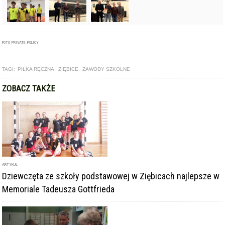
FOTO_PRIVATE_POLICY
TAGI:
PIŁKA RĘCZNA
,
ZIĘBICE
,
ZAWODY SZKOLNE
ZOBACZ TAKŻE
ARTYKUŁ
Dziewczęta ze szkoły podstawowej w Ziębicach najlepsze w
Memoriale Tadeusza Gottfrieda