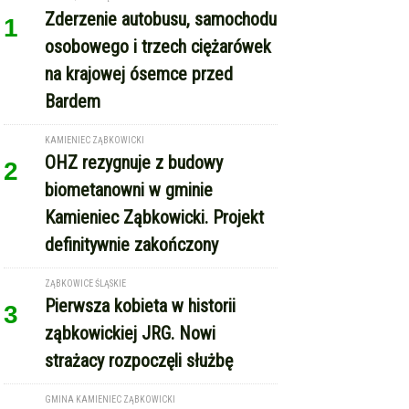
Zderzenie autobusu, samochodu
1
osobowego i trzech ciężarówek
na krajowej ósemce przed
Bardem
KAMIENIEC ZĄBKOWICKI
OHZ rezygnuje z budowy
2
biometanowni w gminie
Kamieniec Ząbkowicki. Projekt
definitywnie zakończony
ZĄBKOWICE ŚLĄSKIE
Pierwsza kobieta w historii
3
ząbkowickiej JRG. Nowi
strażacy rozpoczęli służbę
GMINA KAMIENIEC ZĄBKOWICKI