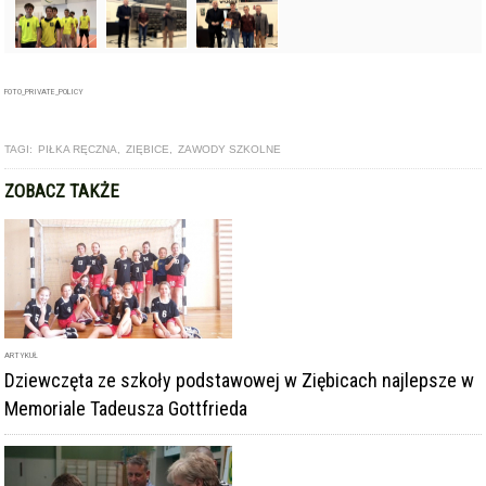
FOTO_PRIVATE_POLICY
TAGI:
PIŁKA RĘCZNA
,
ZIĘBICE
,
ZAWODY SZKOLNE
ZOBACZ TAKŻE
ARTYKUŁ
Dziewczęta ze szkoły podstawowej w Ziębicach najlepsze w
Memoriale Tadeusza Gottfrieda