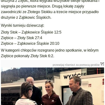
drużyna z
Ziębic
, która wygrała wszystkie swoje spotkania i
sięgnęła po pierwsze miejsce. Drugą lokatę zajęły
zawodniczki ze
Złotego Stok
ku a trzecie miejsce przypadło
drużynie z
Ząbkowic Śląskich.
Wyniki turnieju dziewcząt:
Złoty Stok – Ząbkowice Śląskie 12:5
Ziębice – Złoty Stok 27:4
Ziębice – Ząbkowice Śląskie 20:10
W kategorii chłopców rozegrano jedno spotkanie, w którym
Ziębice
pokonały
Złoty Stok
6:2.
przewijaj również za pomocą gestów