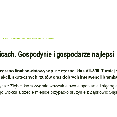
H. GOSPODYNIE I GOSPODARZE NAJLEPSI
icach. Gospodynie i gospodarze najlepsi
grano finał powiatowy w piłce ręcznej klas VII–VIII. Turniej 
akcji, skutecznych rzutów oraz dobrych interwencji bramka
żyna z
Ziębic
, która wygrała wszystkie swoje spotkania i sięgnęł
go Stok
ku a trzecie miejsce przypadło drużynie z
Ząbkowic Śląs