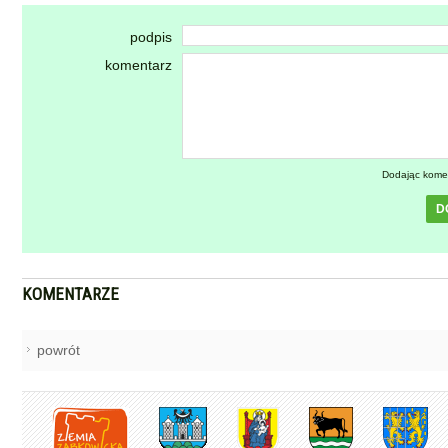
podpis
komentarz
Dodając kome
D
KOMENTARZE
powrót