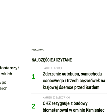
REKLAMA
NAJCZĘŚCIEJ CZYTANE
dostarczył
BARDO / PRZYŁĘK
Zderzenie autobusu, samochodu
rskich.
1
osobowego i trzech ciężarówek na
a po
krajowej ósemce przed Bardem
kich.
KAMIENIEC ZĄBKOWICKI
OHZ rezygnuje z budowy
2
biometanowni w gminie Kamieniec