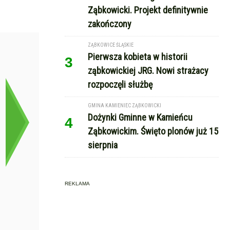
Ząbkowicki. Projekt definitywnie
zakończony
ZĄBKOWICE ŚLĄSKIE
Pierwsza kobieta w historii
3
ząbkowickiej JRG. Nowi strażacy
rozpoczęli służbę
GMINA KAMIENIEC ZĄBKOWICKI
Dożynki Gminne w Kamieńcu
4
Ząbkowickim. Święto plonów już 15
sierpnia
REKLAMA