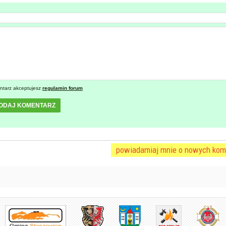
ntarz akceptujesz
regulamin forum
ODAJ KOMENTARZ
powiadamiaj mnie o nowych kom