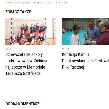
TAGI:
PIŁKA RĘCZNA
,
ZIĘBICE
,
ZAWODY SZKOLNE
ZOBACZ TAKŻE
ARTYKUŁ
ARTYKUŁ
Dziewczęta ze szkoły
Kontuzja Kamila
podstawowej w Ziębicach
Pieńkowskiego na Festiwa
najlepsze w Memoriale
Piłki Ręcznej
Tadeusza Gottfrieda
DODAJ KOMENTARZ