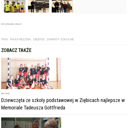
FOTO_PRIVATE_POLICY
TAGI:
PIŁKA RĘCZNA
,
ZIĘBICE
,
ZAWODY SZKOLNE
ZOBACZ TAKŻE
ARTYKUŁ
Dziewczęta ze szkoły podstawowej w Ziębicach najlepsze w
Memoriale Tadeusza Gottfrieda