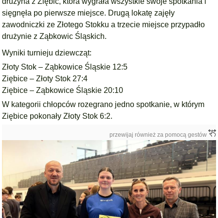
drużyna z
Ziębic
, która wygrała wszystkie swoje spotkania i
sięgnęła po pierwsze miejsce. Drugą lokatę zajęły
zawodniczki ze
Złotego Stok
ku a trzecie miejsce przypadło
drużynie z
Ząbkowic Śląskich.
Wyniki turnieju dziewcząt:
Złoty Stok – Ząbkowice Śląskie 12:5
Ziębice – Złoty Stok 27:4
Ziębice – Ząbkowice Śląskie 20:10
W kategorii chłopców rozegrano jedno spotkanie, w którym
Ziębice
pokonały
Złoty Stok
6:2.
przewijaj również za pomocą gestów