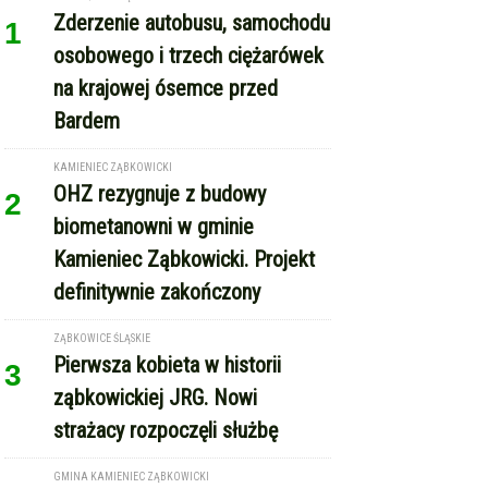
Zderzenie autobusu, samochodu
1
osobowego i trzech ciężarówek
na krajowej ósemce przed
Bardem
KAMIENIEC ZĄBKOWICKI
OHZ rezygnuje z budowy
2
biometanowni w gminie
Kamieniec Ząbkowicki. Projekt
definitywnie zakończony
ZĄBKOWICE ŚLĄSKIE
Pierwsza kobieta w historii
3
ząbkowickiej JRG. Nowi
strażacy rozpoczęli służbę
GMINA KAMIENIEC ZĄBKOWICKI