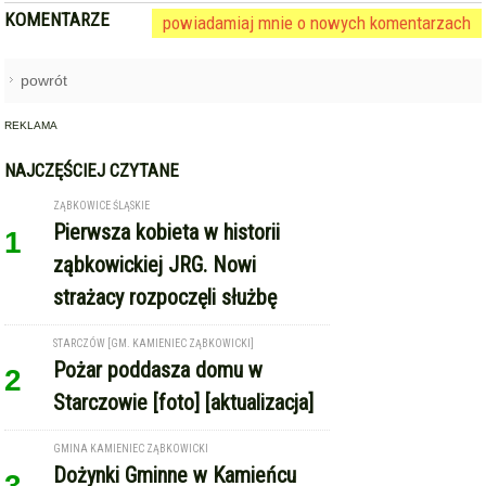
KOMENTARZE
powiadamiaj mnie o nowych komentarzach
powrót
REKLAMA
NAJCZĘŚCIEJ CZYTANE
ZĄBKOWICE ŚLĄSKIE
Pierwsza kobieta w historii
1
ząbkowickiej JRG. Nowi
strażacy rozpoczęli służbę
STARCZÓW [GM. KAMIENIEC ZĄBKOWICKI]
Pożar poddasza domu w
2
Starczowie [foto] [aktualizacja]
GMINA KAMIENIEC ZĄBKOWICKI
Dożynki Gminne w Kamieńcu
3