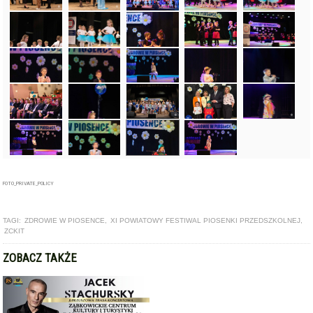
FOTO_PRIVATE_POLICY
TAGI:
ZDROWIE W PIOSENCE
,
XI POWIATOWY FESTIWAL PIOSENKI PRZEDSZKOLNEJ
,
ZCKIT
ZOBACZ TAKŻE