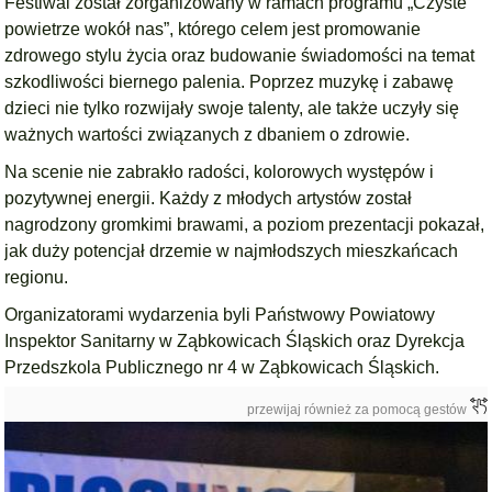
Festiwal został zorganizowany w ramach programu „Czyste
powietrze wokół nas”, którego celem jest promowanie
zdrowego stylu życia oraz budowanie świadomości na temat
szkodliwości biernego palenia. Poprzez muzykę i zabawę
dzieci nie tylko rozwijały swoje talenty, ale także uczyły się
ważnych wartości związanych z dbaniem o zdrowie.
Na scenie nie zabrakło radości, kolorowych występów i
pozytywnej energii. Każdy z młodych artystów został
nagrodzony gromkimi brawami, a poziom prezentacji pokazał,
jak duży potencjał drzemie w najmłodszych mieszkańcach
regionu.
Organizatorami wydarzenia byli Państwowy Powiatowy
Inspektor Sanitarny w Ząbkowicach Śląskich oraz Dyrekcja
Przedszkola Publicznego nr 4 w Ząbkowicach Śląskich.
przewijaj również za pomocą gestów