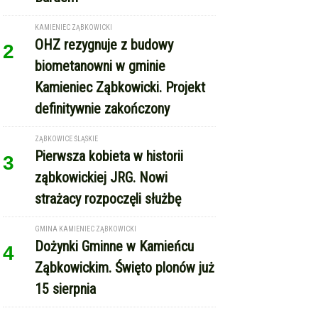
KAMIENIEC ZĄBKOWICKI
OHZ rezygnuje z budowy
2
biometanowni w gminie
Kamieniec Ząbkowicki. Projekt
definitywnie zakończony
ZĄBKOWICE ŚLĄSKIE
Pierwsza kobieta w historii
3
ząbkowickiej JRG. Nowi
strażacy rozpoczęli służbę
GMINA KAMIENIEC ZĄBKOWICKI
Dożynki Gminne w Kamieńcu
4
Ząbkowickim. Święto plonów już
15 sierpnia