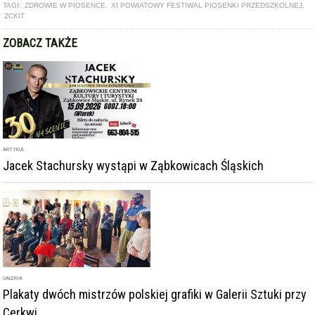
TAGI:
ZDROWIE W PIOSENCE
,
XI POWIATOWY FESTIWAL PIOSENKI PRZEDSZKOLNEJ
,
ZCKIT
ZOBACZ TAKŻE
ARTYKUŁ
Jacek Stachursky wystąpi w Ząbkowicach Śląskich
GALERIA
Plakaty dwóch mistrzów polskiej grafiki w Galerii Sztuki przy
Cerkwi