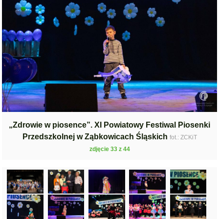
„Zdrowie w piosence”. XI Powiatowy Festiwal Piosenki
Przedszkolnej w Ząbkowicach Śląskich
fot.: ZCKiT
zdjęcie 33 z 44