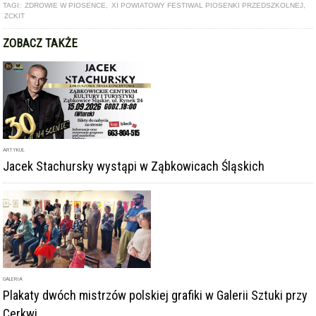
TAGI:
ZDROWIE W PIOSENCE
,
XI POWIATOWY FESTIWAL PIOSENKI PRZEDSZKOLNEJ
,
ZCKIT
ZOBACZ TAKŻE
ARTYKUŁ
Jacek Stachursky wystąpi w Ząbkowicach Śląskich
GALERIA
Plakaty dwóch mistrzów polskiej grafiki w Galerii Sztuki przy
Cerkwi