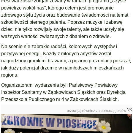
Festiwal został zorganizowany w ramach programu „Czyste
powietrze wokół nas”, którego celem jest promowanie
zdrowego stylu życia oraz budowanie świadomości na temat
szkodliwości biernego palenia. Poprzez muzykę i zabawę
dzieci nie tylko rozwijały swoje talenty, ale także uczyły się
ważnych wartości związanych z dbaniem o zdrowie.
Na scenie nie zabrakło radości, kolorowych występów i
pozytywnej energii. Każdy z młodych artystów został
nagrodzony gromkimi brawami, a poziom prezentacji pokazał,
jak duży potencjał drzemie w najmłodszych mieszkańcach
regionu.
Organizatorami wydarzenia byli Państwowy Powiatowy
Inspektor Sanitarny w Ząbkowicach Śląskich oraz Dyrekcja
Przedszkola Publicznego nr 4 w Ząbkowicach Śląskich.
przewijaj również za pomocą gestów