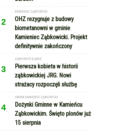
KAMIENIEC ZĄBKOWICKI
OHZ rezygnuje z budowy
2
biometanowni w gminie
Kamieniec Ząbkowicki. Projekt
definitywnie zakończony
ZĄBKOWICE ŚLĄSKIE
Pierwsza kobieta w historii
3
ząbkowickiej JRG. Nowi
strażacy rozpoczęli służbę
GMINA KAMIENIEC ZĄBKOWICKI
Dożynki Gminne w Kamieńcu
4
Ząbkowickim. Święto plonów już
15 sierpnia