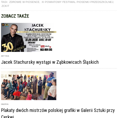
TAGI:
ZDROWIE W PIOSENCE
,
XI POWIATOWY FESTIWAL PIOSENKI PRZEDSZKOLNEJ
,
ZCKIT
ZOBACZ TAKŻE
ARTYKUŁ
Jacek Stachursky wystąpi w Ząbkowicach Śląskich
GALERIA
Plakaty dwóch mistrzów polskiej grafiki w Galerii Sztuki przy
Cerkwi