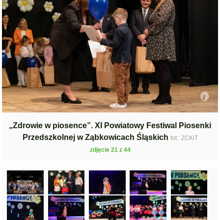
„Zdrowie w piosence”. XI Powiatowy Festiwal Piosenki
Przedszkolnej w Ząbkowicach Śląskich
fot.: ZCKiT
zdjęcie 21 z 44