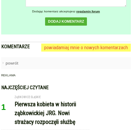
Dodając komentarz akceptujesz
regulamin forum
DODAJ KOMENTARZ
KOMENTARZE
powiadamiaj mnie o nowych komentarzach
powrót
REKLAMA
NAJCZĘŚCIEJ CZYTANE
ZĄBKOWICE ŚLĄSKIE
Pierwsza kobieta w historii
1
ząbkowickiej JRG. Nowi
strażacy rozpoczęli służbę