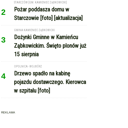
STARCZÓW [GM. KAMIENIEC ZĄBKOWICKI]
Pożar poddasza domu w
2
Starczowie [foto] [aktualizacja]
GMINA KAMIENIEC ZĄBKOWICKI
Dożynki Gminne w Kamieńcu
3
Ząbkowickim. Święto plonów już
15 sierpnia
OPOLNICA - WOJBÓRZ
Drzewo spadło na kabinę
4
pojazdu dostawczego. Kierowca
w szpitalu [foto]
REKLAMA