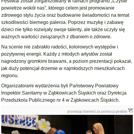
Festiwal został zorganizowany w ramach programu „Czyste
powietrze wokół nas”, którego celem jest promowanie
zdrowego stylu życia oraz budowanie świadomości na temat
szkodliwości biernego palenia. Poprzez muzykę i zabawę
dzieci nie tylko rozwijały swoje talenty, ale także uczyły się
ważnych wartości związanych z dbaniem o zdrowie.
Na scenie nie zabrakło radości, kolorowych występów i
pozytywnej energii. Każdy z młodych artystów został
nagrodzony gromkimi brawami, a poziom prezentacji pokazał,
jak duży potencjał drzemie w najmłodszych mieszkańcach
regionu.
Organizatorami wydarzenia byli Państwowy Powiatowy
Inspektor Sanitarny w Ząbkowicach Śląskich oraz Dyrekcja
Przedszkola Publicznego nr 4 w Ząbkowicach Śląskich.
przewijaj również za pomocą gestów