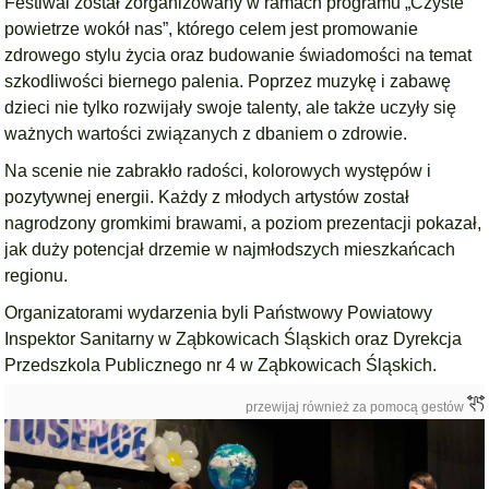
Festiwal został zorganizowany w ramach programu „Czyste
powietrze wokół nas”, którego celem jest promowanie
zdrowego stylu życia oraz budowanie świadomości na temat
szkodliwości biernego palenia. Poprzez muzykę i zabawę
dzieci nie tylko rozwijały swoje talenty, ale także uczyły się
ważnych wartości związanych z dbaniem o zdrowie.
Na scenie nie zabrakło radości, kolorowych występów i
pozytywnej energii. Każdy z młodych artystów został
nagrodzony gromkimi brawami, a poziom prezentacji pokazał,
jak duży potencjał drzemie w najmłodszych mieszkańcach
regionu.
Organizatorami wydarzenia byli Państwowy Powiatowy
Inspektor Sanitarny w Ząbkowicach Śląskich oraz Dyrekcja
Przedszkola Publicznego nr 4 w Ząbkowicach Śląskich.
przewijaj również za pomocą gestów