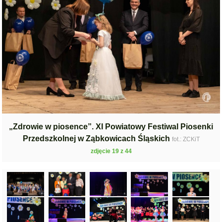
„Zdrowie w piosence”. XI Powiatowy Festiwal Piosenki
Przedszkolnej w Ząbkowicach Śląskich
fot.: ZCKiT
zdjęcie 19 z 44