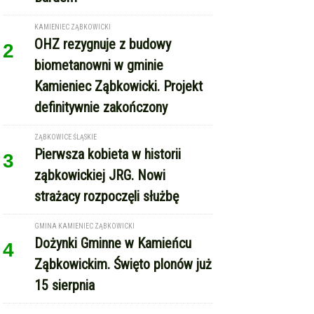
KAMIENIEC ZĄBKOWICKI
OHZ rezygnuje z budowy
2
biometanowni w gminie
Kamieniec Ząbkowicki. Projekt
definitywnie zakończony
ZĄBKOWICE ŚLĄSKIE
Pierwsza kobieta w historii
3
ząbkowickiej JRG. Nowi
strażacy rozpoczęli służbę
GMINA KAMIENIEC ZĄBKOWICKI
Dożynki Gminne w Kamieńcu
4
Ząbkowickim. Święto plonów już
15 sierpnia