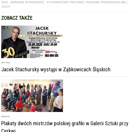
TAGI:
ZDROWIE W PIOSENCE
,
XI POWIATOWY FESTIWAL PIOSENKI PRZEDSZKOLNEJ
,
ZCKIT
ZOBACZ TAKŻE
ARTYKUŁ
Jacek Stachursky wystąpi w Ząbkowicach Śląskich
GALERIA
Plakaty dwóch mistrzów polskiej grafiki w Galerii Sztuki przy
Cerkwi