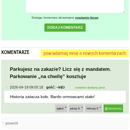
Dodając komentarz akceptujesz
regulamin forum
DODAJ KOMENTARZ
KOMENTARZE
powiadamiaj mnie o nowych komentarzach
Parkujesz na zakazie? Licz się z mandatem.
Parkowanie „na chwilę” kosztuje
2026-04-19 09:05:18
gość: ~InEr
ostatnio dodany post
Historia zatacza koło. Bardo ormowcami stało!
zgłoś
plusy
0
minusy
0
skomentuj
powrót