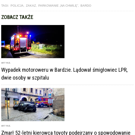
TAGI:
POLICJA
,
ZAKAZ
,
PARKOWANIE „NA CHWILĘ”
,
BARDO
ZOBACZ TAKŻE
ARTYKUŁ
Wypadek motoroweru w Bardzie. Lądował śmigłowiec LPR,
dwie osoby w szpitalu
ARTYKUŁ
Zmarł 52-letni kierowca toyoty podejrzany o spowodowanie