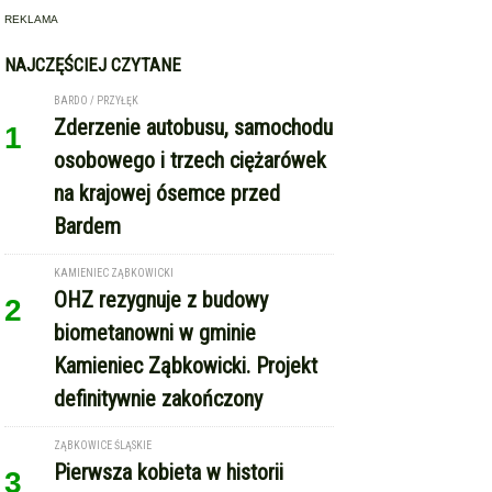
REKLAMA
NAJCZĘŚCIEJ CZYTANE
BARDO / PRZYŁĘK
Zderzenie autobusu, samochodu
1
osobowego i trzech ciężarówek
na krajowej ósemce przed
Bardem
KAMIENIEC ZĄBKOWICKI
OHZ rezygnuje z budowy
2
biometanowni w gminie
Kamieniec Ząbkowicki. Projekt
definitywnie zakończony
ZĄBKOWICE ŚLĄSKIE
Pierwsza kobieta w historii
3