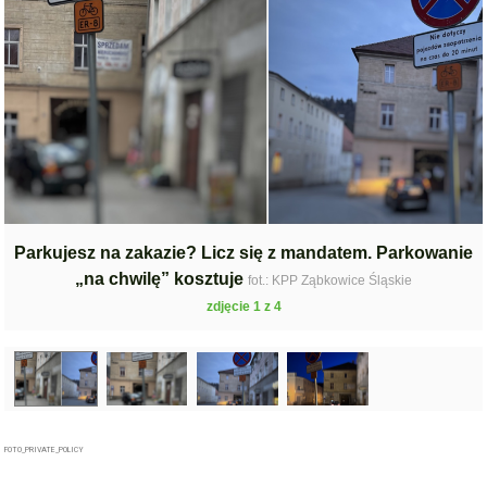
Parkujesz na zakazie? Licz się z mandatem. Parkowanie
„na chwilę” kosztuje
fot.: KPP Ząbkowice Śląskie
zdjęcie 1 z 4
FOTO_PRIVATE_POLICY