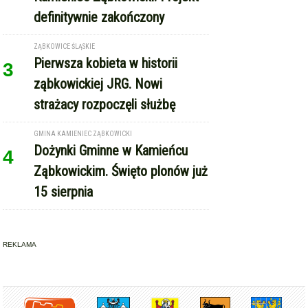
definitywnie zakończony
ZĄBKOWICE ŚLĄSKIE
Pierwsza kobieta w historii
3
ząbkowickiej JRG. Nowi
strażacy rozpoczęli służbę
GMINA KAMIENIEC ZĄBKOWICKI
Dożynki Gminne w Kamieńcu
4
Ząbkowickim. Święto plonów już
15 sierpnia
REKLAMA