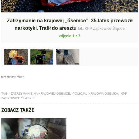
Zatrzymanie na krajowej „ósemce”. 35-latek przewoził
narkotyki. Trafił do aresztu
fot.: KPP Ząbkowice Śląskie
zdjęcie 1 z 3
FOTO_PRIVATE_POLICY
TAGI:
ZATRZYMANIE NA KRAJOWEJ ÓSEMCE
,
POLICJA
,
KRAJOWA ÓSEMKA
,
KPP
ZĄBKOWICE ŚLĄSKIE
ZOBACZ TAKŻE