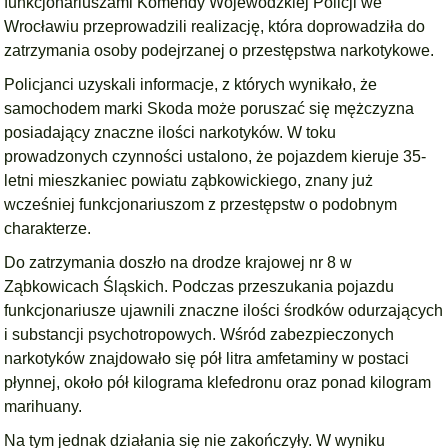
funkcjonariuszami Komendy Wojewódzkiej Policji we
Wrocławiu przeprowadzili realizację, która doprowadziła do
zatrzymania osoby podejrzanej o przestępstwa narkotykowe.
Policjanci uzyskali informacje, z których wynikało, że
samochodem marki Skoda może poruszać się mężczyzna
posiadający znaczne ilości narkotyków. W toku
prowadzonych czynności ustalono, że pojazdem kieruje 35-
letni mieszkaniec powiatu ząbkowickiego, znany już
wcześniej funkcjonariuszom z przestępstw o podobnym
charakterze.
Do zatrzymania doszło na drodze krajowej nr 8 w
Ząbkowicach Śląskich. Podczas przeszukania pojazdu
funkcjonariusze ujawnili znaczne ilości środków odurzających
i substancji psychotropowych. Wśród zabezpieczonych
narkotyków znajdowało się pół litra amfetaminy w postaci
płynnej, około pół kilograma klefedronu oraz ponad kilogram
marihuany.
Na tym jednak działania się nie zakończyły. W wyniku