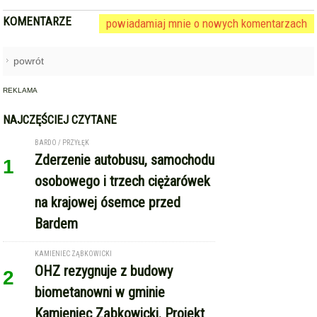
KOMENTARZE
powiadamiaj mnie o nowych komentarzach
powrót
REKLAMA
NAJCZĘŚCIEJ CZYTANE
BARDO / PRZYŁĘK
Zderzenie autobusu, samochodu
1
osobowego i trzech ciężarówek
na krajowej ósemce przed
Bardem
KAMIENIEC ZĄBKOWICKI
OHZ rezygnuje z budowy
2
biometanowni w gminie
Kamieniec Ząbkowicki. Projekt