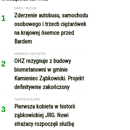
BARDO / PRZYŁĘK
Zderzenie autobusu, samochodu
1
osobowego i trzech ciężarówek
na krajowej ósemce przed
Bardem
KAMIENIEC ZĄBKOWICKI
OHZ rezygnuje z budowy
2
biometanowni w gminie
Kamieniec Ząbkowicki. Projekt
definitywnie zakończony
ZĄBKOWICE ŚLĄSKIE
Pierwsza kobieta w historii
3
ząbkowickiej JRG. Nowi
strażacy rozpoczęli służbę