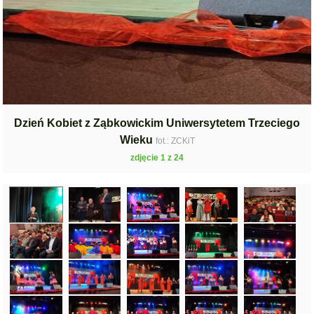
Dzień Kobiet z Ząbkowickim Uniwersytetem Trzeciego
Wieku
fot.: ZCKiT
zdjęcie 1 z 24