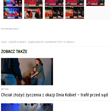
FOTO_PRIVATE_POLICY
TAGI:
DZIEŃ KOBIET
,
ZĄBKOWICKI UNIWERSYTET III WIEKU
ZOBACZ TAKŻE
ARTYKUŁ
Chciał złożyć życzenia z okazji Dnia Kobiet – trafił przed sąd