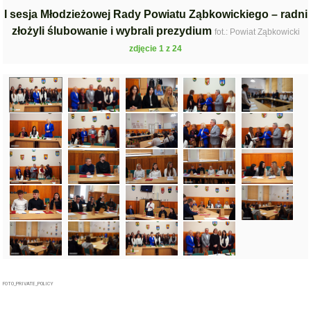
I sesja Młodzieżowej Rady Powiatu Ząbkowickiego – radni
złożyli ślubowanie i wybrali prezydium
fot.: Powiat Ząbkowicki
zdjęcie 1 z 24
FOTO_PRIVATE_POLICY