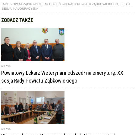
TAGI:
POWIAT ZĄBKOWICKI
,
MŁODZIEŻOWA RADA POWIATU ZĄBKOWICKIEGO
,
SESJA
,
SESJA INAUGURACYJNA
ZOBACZ TAKŻE
ARTYKUŁ
Powiatowy Lekarz Weterynarii odszedł na emeryturę. XX
sesja Rady Powiatu Ząbkowickiego
ARTYKUŁ