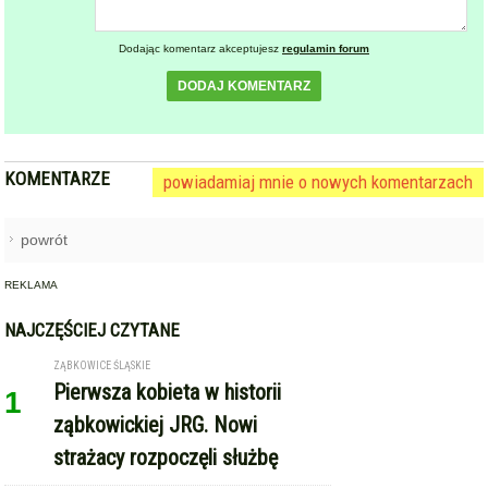
Dodając komentarz akceptujesz
regulamin forum
DODAJ KOMENTARZ
KOMENTARZE
powiadamiaj mnie o nowych komentarzach
powrót
REKLAMA
NAJCZĘŚCIEJ CZYTANE
ZĄBKOWICE ŚLĄSKIE
Pierwsza kobieta w historii
1
ząbkowickiej JRG. Nowi
strażacy rozpoczęli służbę