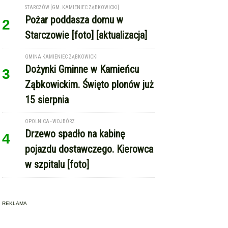
STARCZÓW [GM. KAMIENIEC ZĄBKOWICKI]
Pożar poddasza domu w
2
Starczowie [foto] [aktualizacja]
GMINA KAMIENIEC ZĄBKOWICKI
Dożynki Gminne w Kamieńcu
3
Ząbkowickim. Święto plonów już
15 sierpnia
OPOLNICA - WOJBÓRZ
Drzewo spadło na kabinę
4
pojazdu dostawczego. Kierowca
w szpitalu [foto]
REKLAMA