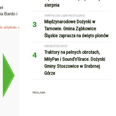
sierpnia
eł
ia Bardo i
TARNÓW (GM. ZĄBKOWICE ŚLĄSKIE)
Międzynarodowe Dożynki w
3
o artykułu »
Tarnowie. Gmina Ząbkowice
Śląskie zaprasza na święto plonów
GMINA STOSZOWICE
Traktory na pełnych obrotach,
4
MiłyPan i Sound’n’Grace. Dożynki
Gminy Stoszowice w Srebrnej
Górze
REKLAMA