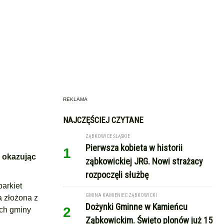
REKLAMA
NAJCZĘŚCIEJ CZYTANE
ZĄBKOWICE ŚLĄSKIE
Pierwsza kobieta w historii
1
, okazując
ząbkowickiej JRG. Nowi strażacy
rozpoczęli służbę
parkiet
GMINA KAMIENIEC ZĄBKOWICKI
 złożona z
Dożynki Gminne w Kamieńcu
2
ach gminy
Ząbkowickim. Święto plonów już 15