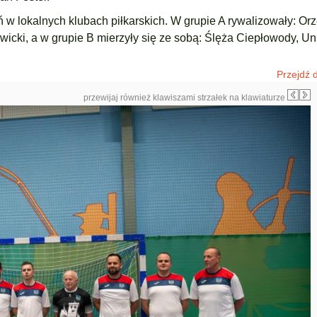
 w lokalnych klubach piłkarskich. W grupie A rywalizowały: Orz
icki, a w grupie B mierzyły się ze sobą: Ślęża Ciepłowody, Un
Przejdź d
przewijaj również klawiszami strzałek na klawiaturze