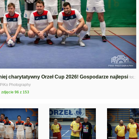
rniej charytatywny Orzeł Cup 2026! Gospodarze najlepsi
fot.:
PiKo Photography
zdjęcie 96 z 153