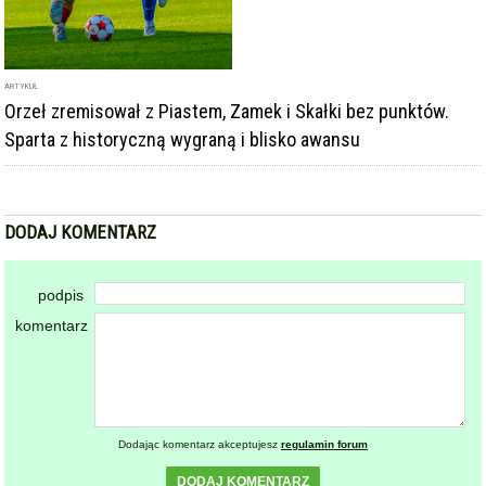
komentarz
Dodając komentarz akceptujesz
regulamin forum
DODAJ KOMENTARZ
KOMENTARZE
powiadamiaj mnie o nowych komentarzach
powrót
REKLAMA
NAJCZĘŚCIEJ CZYTANE
ZĄBKOWICE ŚLĄSKIE
Pierwsza kobieta w historii
1