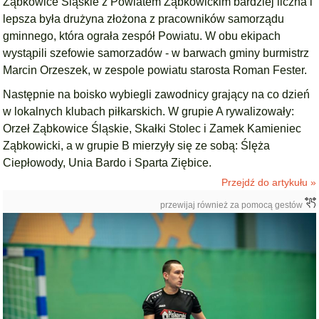
Ząbkowice Śląskie z Powiatem Ząbkowickim bardziej liczna i
lepsza była drużyna złożona z pracowników samorządu
gminnego, która ograła zespół Powiatu. W obu ekipach
wystąpili szefowie samorzadów - w barwach gminy burmistrz
Marcin Orzeszek, w zespole powiatu starosta Roman Fester.
Następnie na boisko wybiegli zawodnicy grający na co dzień
w lokalnych klubach piłkarskich. W grupie A rywalizowały:
Orzeł Ząbkowice Śląskie, Skałki Stolec i Zamek Kamieniec
Ząbkowicki, a w grupie B mierzyły się ze sobą: Ślęża
Ciepłowody, Unia Bardo i Sparta Ziębice.
Przejdź do artykułu »
przewijaj również za pomocą gestów