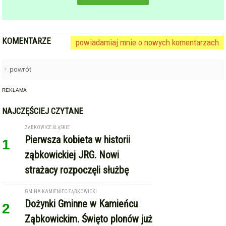
ząbkowickiej JRG. Nowi
strażacy rozpoczęli służbę
GMINA KAMIENIEC ZĄBKOWICKI
Dożynki Gminne w Kamieńcu
2
Ząbkowickim. Święto plonów już
15 sierpnia
TARNÓW (GM. ZĄBKOWICE ŚLĄSKIE)
Międzynarodowe Dożynki w
3
Tarnowie. Gmina Ząbkowice
Śląskie zaprasza na święto
plonów
GMINA STOSZOWICE
Traktory na pełnych obrotach,
4
MiłyPan i Sound’n’Grace.