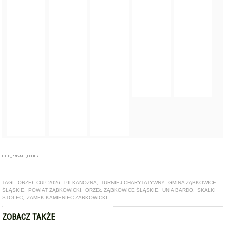
FOTO_PRIVATE_POLICY
TAGI:
ORZEŁ CUP 2026
,
PILKANOŻNA
,
TURNIEJ CHARYTATYWNY
,
GMINA ZĄBKOWICE
ŚLĄSKIE
,
POWIAT ZĄBKOWICKI
,
ORZEŁ ZĄBKOWICE ŚLĄSKIE
,
UNIA BARDO
,
SKAŁKI
STOLEC
,
ZAMEK KAMIENIEC ZĄBKOWICKI
ZOBACZ TAKŻE
ARTYKUŁ
Orzeł wygrywa na obcym terenie, Sparta zatrzymała lidera