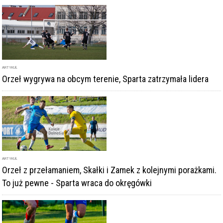
ARTYKUŁ
Orzeł z przełamaniem, Skałki i Zamek z kolejnymi porażkami.
To już pewne - Sparta wraca do okręgówki
ARTYKUŁ
Orzeł zremisował z Piastem, Zamek i Skałki bez punktów.
Sparta z historyczną wygraną i blisko awansu
DODAJ KOMENTARZ
podpis