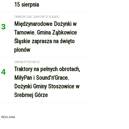
Dożynki Gminy Stoszowice w
Srebrnej Górze
REKLAMA
Copyright © Express-Miejski.pl
RSS
reklama
współpraca
kontakt
patronat medialny