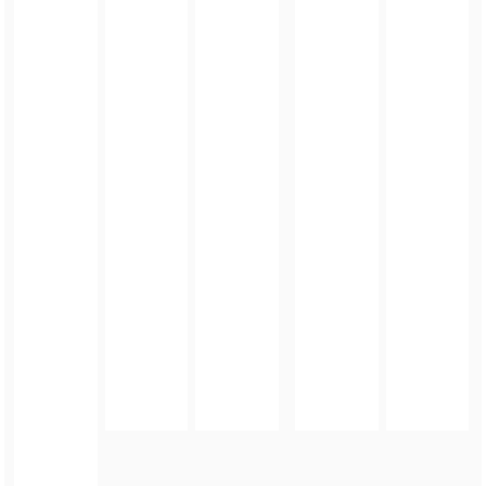
FOTO_PRIVATE_POLICY
TAGI:
ORZEŁ CUP 2026
,
PILKANOŻNA
,
TURNIEJ CHARYTATYWNY
,
GMINA ZĄBKOWICE
ŚLĄSKIE
,
POWIAT ZĄBKOWICKI
,
ORZEŁ ZĄBKOWICE ŚLĄSKIE
,
UNIA BARDO
,
SKAŁKI
STOLEC
,
ZAMEK KAMIENIEC ZĄBKOWICKI
ZOBACZ TAKŻE