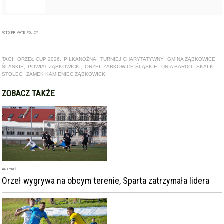
ARTYKUŁ
Orzeł wygrywa na obcym terenie, Sparta zatrzymała lidera
ARTYKUŁ
Orzeł z przełamaniem, Skałki i Zamek z kolejnymi porażkami.
To już pewne - Sparta wraca do okręgówki