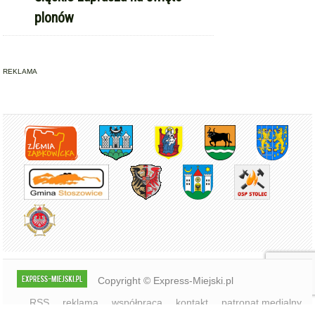
Copyright © Express-Miejski.pl
RSS
reklama
współpraca
kontakt
patronat medialny
regulamin serwisu
polityka cookie