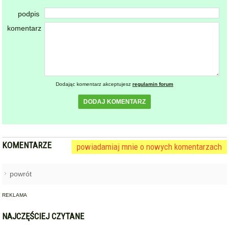
KOMENTARZE
powiadamiaj mnie o nowych komentarzach
powrót
REKLAMA
NAJCZĘŚCIEJ CZYTANE
ZĄBKOWICE ŚLĄSKIE
Pierwsza kobieta w historii
1
ząbkowickiej JRG. Nowi
strażacy rozpoczęli służbę
GMINA KAMIENIEC ZĄBKOWICKI
Dożynki Gminne w Kamieńcu
2
Ząbkowickim. Święto plonów już
15 sierpnia