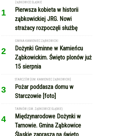
STARCZÓW [GM. KAMIENIEC ZĄBKOWICKI]
Pożar poddasza domu w
3
Starczowie [foto]
TARNÓW (GM. ZĄBKOWICE ŚLĄSKIE)
Międzynarodowe Dożynki w
4
Tarnowie. Gmina Ząbkowice
Śląskie zaprasza na święto
plonów
REKLAMA