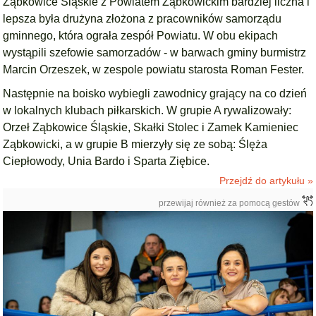
Ząbkowice Śląskie z Powiatem Ząbkowickim bardziej liczna i
lepsza była drużyna złożona z pracowników samorządu
gminnego, która ograła zespół Powiatu. W obu ekipach
wystąpili szefowie samorzadów - w barwach gminy burmistrz
Marcin Orzeszek, w zespole powiatu starosta Roman Fester.
Następnie na boisko wybiegli zawodnicy grający na co dzień
w lokalnych klubach piłkarskich. W grupie A rywalizowały:
Orzeł Ząbkowice Śląskie, Skałki Stolec i Zamek Kamieniec
Ząbkowicki, a w grupie B mierzyły się ze sobą: Ślęża
Ciepłowody, Unia Bardo i Sparta Ziębice.
Przejdź do artykułu »
przewijaj również za pomocą gestów