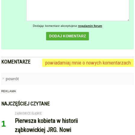
Dodając komentarz akceptujesz
regulamin forum
DODAJ KOMENTARZ
KOMENTARZE
powiadamiaj mnie o nowych komentarzach
powrót
REKLAMA
NAJCZĘŚCIEJ CZYTANE
ZĄBKOWICE ŚLĄSKIE
Pierwsza kobieta w historii
1
ząbkowickiej JRG. Nowi
strażacy rozpoczęli służbę