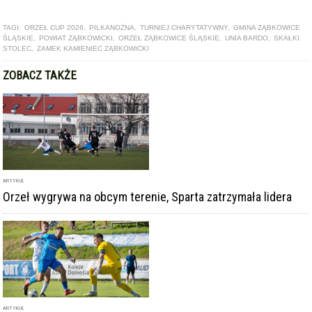
TAGI:
ORZEŁ CUP 2026
,
PILKANOŻNA
,
TURNIEJ CHARYTATYWNY
,
GMINA ZĄBKOWICE
ŚLĄSKIE
,
POWIAT ZĄBKOWICKI
,
ORZEŁ ZĄBKOWICE ŚLĄSKIE
,
UNIA BARDO
,
SKAŁKI
STOLEC
,
ZAMEK KAMIENIEC ZĄBKOWICKI
ZOBACZ TAKŻE
ARTYKUŁ
Orzeł wygrywa na obcym terenie, Sparta zatrzymała lidera
ARTYKUŁ
Orzeł z przełamaniem, Skałki i Zamek z kolejnymi porażkami.