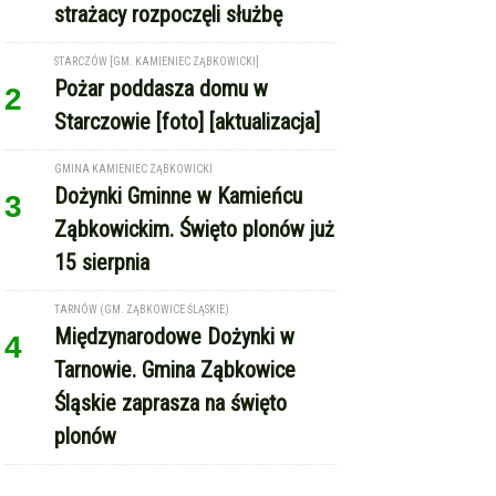
STARCZÓW [GM. KAMIENIEC ZĄBKOWICKI]
Pożar poddasza domu w
2
Starczowie [foto] [aktualizacja]
GMINA KAMIENIEC ZĄBKOWICKI
Dożynki Gminne w Kamieńcu
3
Ząbkowickim. Święto plonów już
15 sierpnia
TARNÓW (GM. ZĄBKOWICE ŚLĄSKIE)
Międzynarodowe Dożynki w
4
Tarnowie. Gmina Ząbkowice
Śląskie zaprasza na święto
plonów
REKLAMA