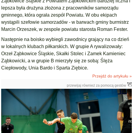
Ząbkowice Śląskie z Powiatem Ząbkowickim bardziej liczna i
lepsza była drużyna złożona z pracowników samorządu
gminnego, która ograła zespół Powiatu. W obu ekipach
wystąpili szefowie samorzadów - w barwach gminy burmistrz
Marcin Orzeszek, w zespole powiatu starosta Roman Fester.
Następnie na boisko wybiegli zawodnicy grający na co dzień
w lokalnych klubach piłkarskich. W grupie A rywalizowały:
Orzeł Ząbkowice Śląskie, Skałki Stolec i Zamek Kamieniec
Ząbkowicki, a w grupie B mierzyły się ze sobą: Ślęża
Ciepłowody, Unia Bardo i Sparta Ziębice.
Przejdź do artykułu »
przewijaj również za pomocą gestów