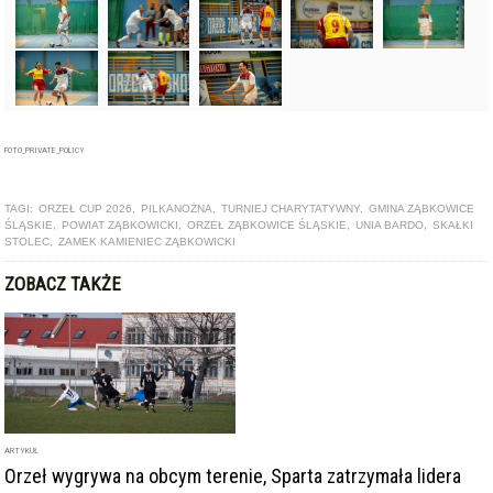
FOTO_PRIVATE_POLICY
TAGI:
ORZEŁ CUP 2026
,
PILKANOŻNA
,
TURNIEJ CHARYTATYWNY
,
GMINA ZĄBKOWICE
ŚLĄSKIE
,
POWIAT ZĄBKOWICKI
,
ORZEŁ ZĄBKOWICE ŚLĄSKIE
,
UNIA BARDO
,
SKAŁKI
STOLEC
,
ZAMEK KAMIENIEC ZĄBKOWICKI
ZOBACZ TAKŻE
ARTYKUŁ
Orzeł wygrywa na obcym terenie, Sparta zatrzymała lidera