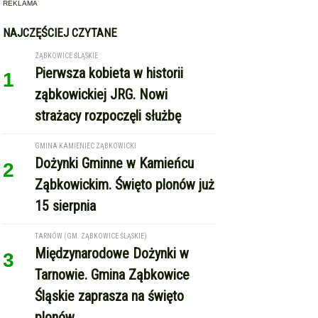
REKLAMA
NAJCZĘŚCIEJ CZYTANE
ZĄBKOWICE ŚLĄSKIE
Pierwsza kobieta w historii
1
ząbkowickiej JRG. Nowi
strażacy rozpoczęli służbę
GMINA KAMIENIEC ZĄBKOWICKI
Dożynki Gminne w Kamieńcu
2
Ząbkowickim. Święto plonów już
15 sierpnia
TARNÓW (GM. ZĄBKOWICE ŚLĄSKIE)
Międzynarodowe Dożynki w
3
Tarnowie. Gmina Ząbkowice
Śląskie zaprasza na święto
plonów