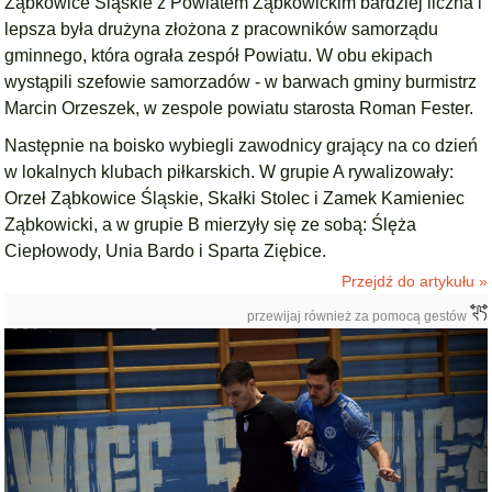
Ząbkowice Śląskie z Powiatem Ząbkowickim bardziej liczna i
lepsza była drużyna złożona z pracowników samorządu
gminnego, która ograła zespół Powiatu. W obu ekipach
wystąpili szefowie samorzadów - w barwach gminy burmistrz
Marcin Orzeszek, w zespole powiatu starosta Roman Fester.
Następnie na boisko wybiegli zawodnicy grający na co dzień
w lokalnych klubach piłkarskich. W grupie A rywalizowały:
Orzeł Ząbkowice Śląskie, Skałki Stolec i Zamek Kamieniec
Ząbkowicki, a w grupie B mierzyły się ze sobą: Ślęża
Ciepłowody, Unia Bardo i Sparta Ziębice.
Przejdź do artykułu »
przewijaj również za pomocą gestów