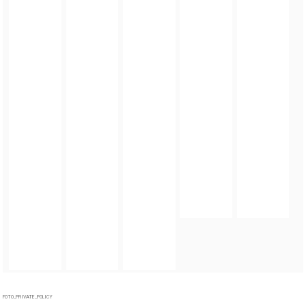
FOTO_PRIVATE_POLICY
TAGI:
ORZEŁ CUP 2026
,
PILKANOŻNA
,
TURNIEJ CHARYTATYWNY
,
GMINA ZĄBKOWICE
ŚLĄSKIE
,
POWIAT ZĄBKOWICKI
,
ORZEŁ ZĄBKOWICE ŚLĄSKIE
,
UNIA BARDO
,
SKAŁKI
STOLEC
,
ZAMEK KAMIENIEC ZĄBKOWICKI
ZOBACZ TAKŻE