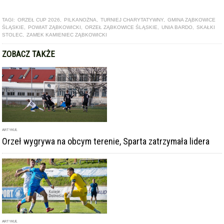
ARTYKUŁ
Orzeł wygrywa na obcym terenie, Sparta zatrzymała lidera
ARTYKUŁ
Orzeł z przełamaniem, Skałki i Zamek z kolejnymi porażkami.
To już pewne - Sparta wraca do okręgówki