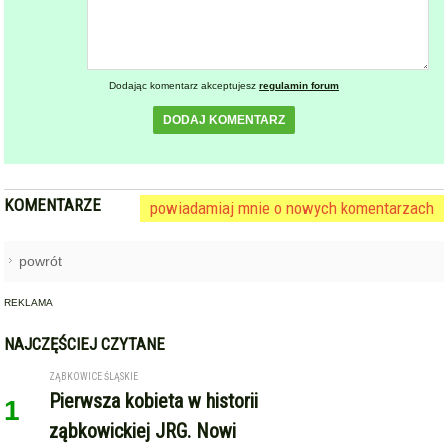
KOMENTARZE
powiadamiaj mnie o nowych komentarzach
powrót
REKLAMA
NAJCZĘŚCIEJ CZYTANE
ZĄBKOWICE ŚLĄSKIE
Pierwsza kobieta w historii
1
ząbkowickiej JRG. Nowi
strażacy rozpoczęli służbę
STARCZÓW [GM. KAMIENIEC ZĄBKOWICKI]
Pożar poddasza domu w
2
Starczowie [foto] [aktualizacja]