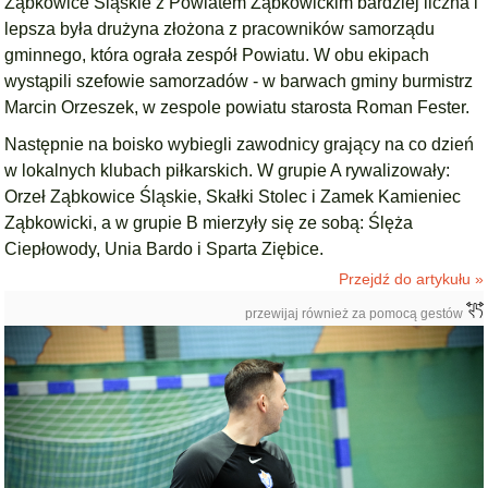
Ząbkowice Śląskie z Powiatem Ząbkowickim bardziej liczna i
lepsza była drużyna złożona z pracowników samorządu
gminnego, która ograła zespół Powiatu. W obu ekipach
wystąpili szefowie samorzadów - w barwach gminy burmistrz
Marcin Orzeszek, w zespole powiatu starosta Roman Fester.
Następnie na boisko wybiegli zawodnicy grający na co dzień
w lokalnych klubach piłkarskich. W grupie A rywalizowały:
Orzeł Ząbkowice Śląskie, Skałki Stolec i Zamek Kamieniec
Ząbkowicki, a w grupie B mierzyły się ze sobą: Ślęża
Ciepłowody, Unia Bardo i Sparta Ziębice.
Przejdź do artykułu »
przewijaj również za pomocą gestów