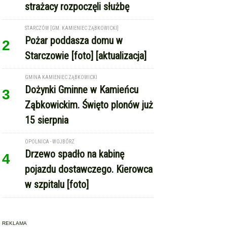
GMINA KAMIENIEC ZĄBKOWICKI
Dożynki Gminne w Kamieńcu
3
Ząbkowickim. Święto plonów już
15 sierpnia
OPOLNICA - WOJBÓRZ
Drzewo spadło na kabinę
4
pojazdu dostawczego. Kierowca
w szpitalu [foto]
REKLAMA