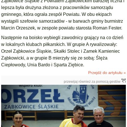
Ząbkowice Śląskie z Powiatem Ząbkowickim bardziej liczna i
lepsza była drużyna złożona z pracowników samorządu
gminnego, która ograła zespół Powiatu. W obu ekipach
wystąpili szefowie samorzadów - w barwach gminy burmistrz
Marcin Orzeszek, w zespole powiatu starosta Roman Fester.
Następnie na boisko wybiegli zawodnicy grający na co dzień
w lokalnych klubach piłkarskich. W grupie A rywalizowały:
Orzeł Ząbkowice Śląskie, Skałki Stolec i Zamek Kamieniec
Ząbkowicki, a w grupie B mierzyły się ze sobą: Ślęża
Ciepłowody, Unia Bardo i Sparta Ziębice.
Przejdź do artykułu »
przewijaj również za pomocą gestów