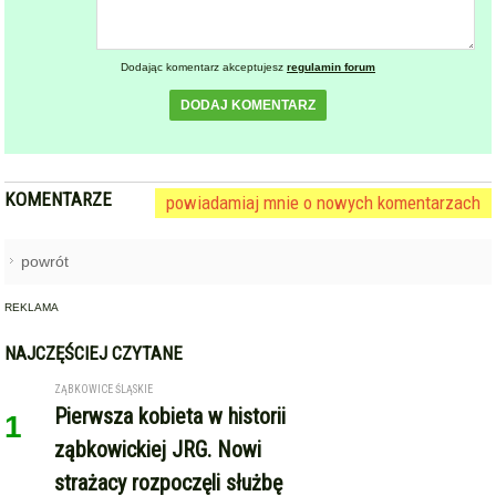
powrót
REKLAMA
NAJCZĘŚCIEJ CZYTANE
ZĄBKOWICE ŚLĄSKIE
Pierwsza kobieta w historii
1
ząbkowickiej JRG. Nowi
strażacy rozpoczęli służbę
STARCZÓW [GM. KAMIENIEC ZĄBKOWICKI]
Pożar poddasza domu w
2
Starczowie [foto] [aktualizacja]
GMINA KAMIENIEC ZĄBKOWICKI
Dożynki Gminne w Kamieńcu
3
Ząbkowickim. Święto plonów już