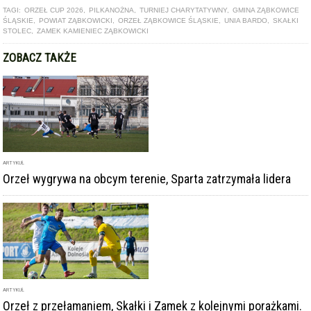
ARTYKUŁ
Orzeł wygrywa na obcym terenie, Sparta zatrzymała lidera
ARTYKUŁ
Orzeł z przełamaniem, Skałki i Zamek z kolejnymi porażkami.
To już pewne - Sparta wraca do okręgówki
ARTYKUŁ