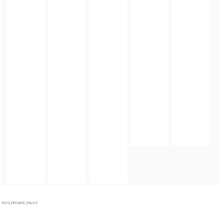
FOTO_PRIVATE_POLICY
TAGI:
ORZEŁ CUP 2026
,
PILKANOŻNA
,
TURNIEJ CHARYTATYWNY
,
GMINA ZĄBKOWICE
ŚLĄSKIE
,
POWIAT ZĄBKOWICKI
,
ORZEŁ ZĄBKOWICE ŚLĄSKIE
,
UNIA BARDO
,
SKAŁKI
STOLEC
,
ZAMEK KAMIENIEC ZĄBKOWICKI
ZOBACZ TAKŻE