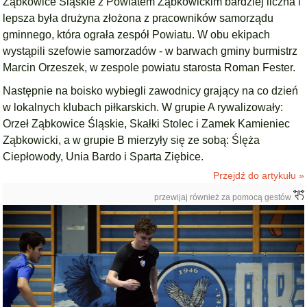
Ząbkowice Śląskie z Powiatem Ząbkowickim bardziej liczna i
lepsza była drużyna złożona z pracowników samorządu
gminnego, która ograła zespół Powiatu. W obu ekipach
wystąpili szefowie samorzadów - w barwach gminy burmistrz
Marcin Orzeszek, w zespole powiatu starosta Roman Fester.
Następnie na boisko wybiegli zawodnicy grający na co dzień
w lokalnych klubach piłkarskich. W grupie A rywalizowały:
Orzeł Ząbkowice Śląskie, Skałki Stolec i Zamek Kamieniec
Ząbkowicki, a w grupie B mierzyły się ze sobą: Ślęża
Ciepłowody, Unia Bardo i Sparta Ziębice.
Przejdź do artykułu »
przewijaj również za pomocą gestów