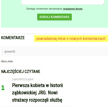
KOMENTARZE
powiadamiaj mnie o nowych komentarzach
powrót
REKLAMA
NAJCZĘŚCIEJ CZYTANE
ZĄBKOWICE ŚLĄSKIE
Pierwsza kobieta w historii
1
ząbkowickiej JRG. Nowi
strażacy rozpoczęli służbę
GMINA KAMIENIEC ZĄBKOWICKI
Dożynki Gminne w Kamieńcu
2
Ząbkowickim. Święto plonów już