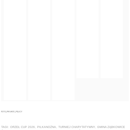
FOTO_PRIVATE_POLICY
TAGI:
ORZEŁ CUP 2026
,
PILKANOŻNA
,
TURNIEJ CHARYTATYWNY
,
GMINA ZĄBKOWICE
ŚLĄSKIE
,
POWIAT ZĄBKOWICKI
,
ORZEŁ ZĄBKOWICE ŚLĄSKIE
,
UNIA BARDO
,
SKAŁKI
STOLEC
,
ZAMEK KAMIENIEC ZĄBKOWICKI
ZOBACZ TAKŻE