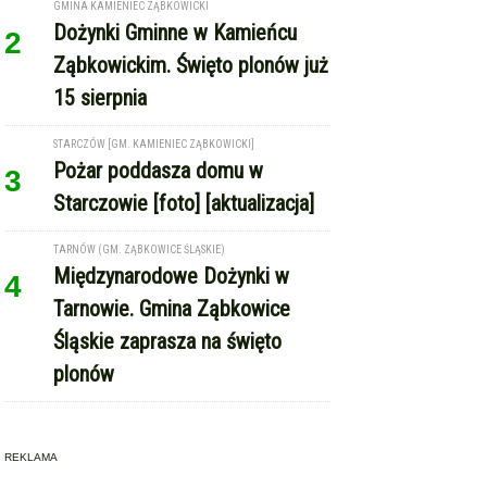
15 sierpnia
STARCZÓW [GM. KAMIENIEC ZĄBKOWICKI]
Pożar poddasza domu w
3
Starczowie [foto] [aktualizacja]
TARNÓW (GM. ZĄBKOWICE ŚLĄSKIE)
Międzynarodowe Dożynki w
4
Tarnowie. Gmina Ząbkowice
Śląskie zaprasza na święto
plonów
REKLAMA