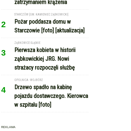
zatrzymaniem krążenia
STARCZÓW [GM. KAMIENIEC ZĄBKOWICKI]
Pożar poddasza domu w
2
Starczowie [foto] [aktualizacja]
ZĄBKOWICE ŚLĄSKIE
Pierwsza kobieta w historii
3
ząbkowickiej JRG. Nowi
strażacy rozpoczęli służbę
OPOLNICA - WOJBÓRZ
Drzewo spadło na kabinę
4
pojazdu dostawczego. Kierowca
w szpitalu [foto]
REKLAMA