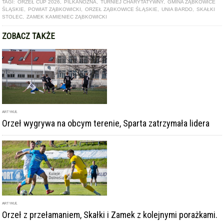
TAGI:
ORZEŁ CUP 2026
,
PILKANOŻNA
,
TURNIEJ CHARYTATYWNY
,
GMINA ZĄBKOWICE
ŚLĄSKIE
,
POWIAT ZĄBKOWICKI
,
ORZEŁ ZĄBKOWICE ŚLĄSKIE
,
UNIA BARDO
,
SKAŁKI
STOLEC
,
ZAMEK KAMIENIEC ZĄBKOWICKI
ZOBACZ TAKŻE
ARTYKUŁ
Orzeł wygrywa na obcym terenie, Sparta zatrzymała lidera
ARTYKUŁ
Orzeł z przełamaniem, Skałki i Zamek z kolejnymi porażkami.