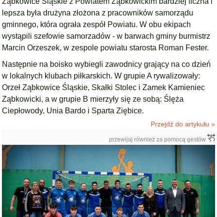
Ząbkowice Śląskie z Powiatem Ząbkowickim bardziej liczna i
lepsza była drużyna złożona z pracowników samorządu
gminnego, która ograła zespół Powiatu. W obu ekipach
wystąpili szefowie samorzadów - w barwach gminy burmistrz
Marcin Orzeszek, w zespole powiatu starosta Roman Fester.
Następnie na boisko wybiegli zawodnicy grający na co dzień
w lokalnych klubach piłkarskich. W grupie A rywalizowały:
Orzeł Ząbkowice Śląskie, Skałki Stolec i Zamek Kamieniec
Ząbkowicki, a w grupie B mierzyły się ze sobą: Ślęża
Ciepłowody, Unia Bardo i Sparta Ziębice.
Przejdź do artykułu »
przewijaj również za pomocą gestów