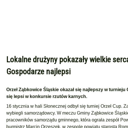
Lokalne drużyny pokazały wielkie serca
Gospodarze najlepsi
Orzeł Ząbkowice Śląskie okazał się najlepszy w turnieju
się lepsi w konkursie rzutów karnych.
16 stycznia w hali Słonecznej odbył się turniej Orzeł Cup. Za
wybiegli samorządowcy. W meczu Gminy Ząbkowice Śląskie z
pracowników samorządu gminnego, która ograła zespół Pow
burmistrz Marcin Orzeszek, w zespole powiatu starosta Rom