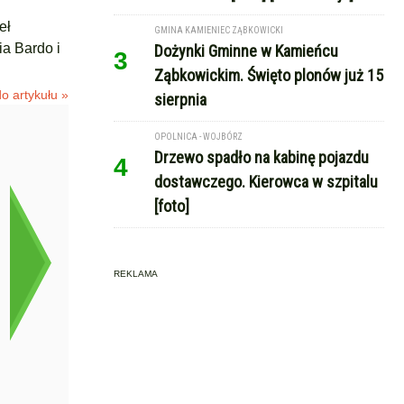
eł
GMINA KAMIENIEC ZĄBKOWICKI
ia Bardo i
Dożynki Gminne w Kamieńcu
3
Ząbkowickim. Święto plonów już 15
o artykułu »
sierpnia
OPOLNICA - WOJBÓRZ
Drzewo spadło na kabinę pojazdu
4
dostawczego. Kierowca w szpitalu
[foto]
REKLAMA