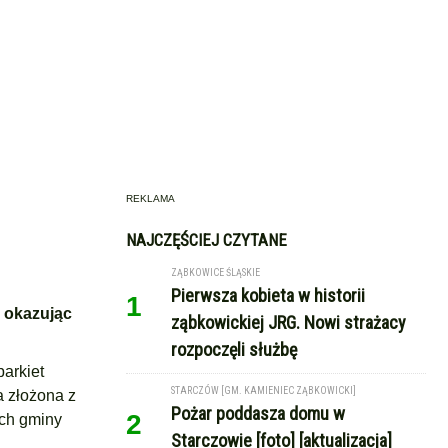
REKLAMA
NAJCZĘŚCIEJ CZYTANE
ZĄBKOWICE ŚLĄSKIE
Pierwsza kobieta w historii
1
, okazując
ząbkowickiej JRG. Nowi strażacy
rozpoczęli służbę
parkiet
STARCZÓW [GM. KAMIENIEC ZĄBKOWICKI]
 złożona z
Pożar poddasza domu w
2
ach gminy
Starczowie [foto] [aktualizacja]