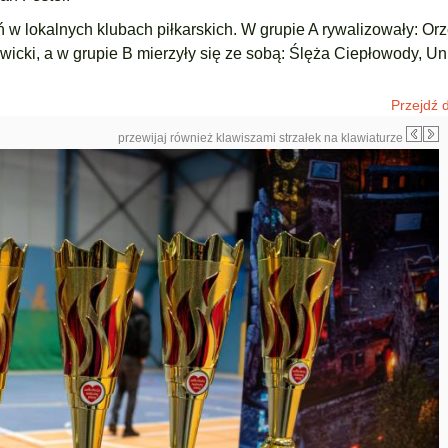
 w lokalnych klubach piłkarskich. W grupie A rywalizowały: Orz
icki, a w grupie B mierzyły się ze sobą: Ślęża Ciepłowody, Un
Przejdź d
przewijaj również klawiszami strzałek na klawiaturze